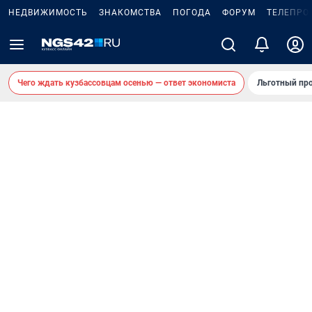
НЕДВИЖИМОСТЬ
ЗНАКОМСТВА
ПОГОДА
ФОРУМ
ТЕЛЕПРО
Чего ждать кузбассовцам осенью — ответ экономиста
Льготный про