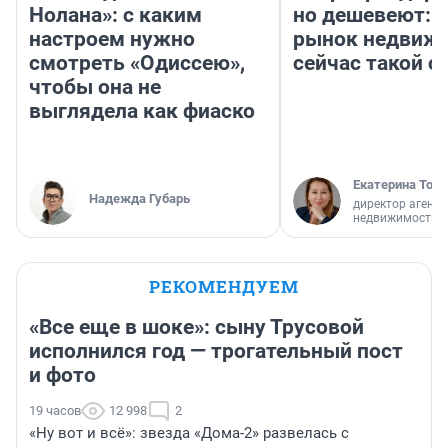
Нолана»: с каким
но дешевеют: 
настроем нужно
рынок недвиж
смотреть «Одиссею»,
сейчас такой 
чтобы она не
выглядела как фиаско
Екатерина Торо
Надежда Губарь
директор агентс
недвижимости
РЕКОМЕНДУЕМ
«Все еще в шоке»: сыну Трусовой
исполнился год — трогательный пост
и фото
19 часов
12 998
2
«Ну вот и всё»: звезда «Дома-2» развелась с