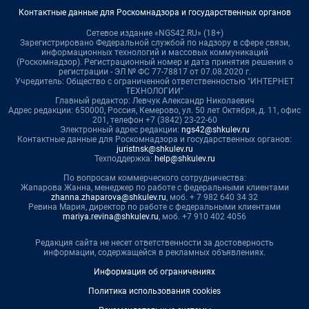
Контактные данные для Роскомнадзора и государственных органов
Сетевое издание «NGS42.RU» (18+)
Зарегистрировано Федеральной службой по надзору в сфере связи,
информационных технологий и массовых коммуникаций
(Роскомнадзор). Регистрационный номер и дата принятия решения о
регистрации - ЭЛ № ФС 77-78817 от 07.08.2020 г.
Учредитель: Общество с ограниченной ответственностью "ИНТЕРНЕТ
ТЕХНОЛОГИИ"
Главный редактор: Левчук Александр Николаевич
Адрес редакции: 650000, Россия, Кемерово, ул. 50 лет Октября, д. 11, офис
201, телефон +7 (3842) 23-22-60
Электронный адрес редакции:
ngs42@shkulev.ru
Контактные данные для Роскомнадзора и государственных органов:
juristnsk@shkulev.ru
Техподдержка:
help@shkulev.ru
По вопросам коммерческого сотрудничества:
Жапарова Жанна, менеджер по работе с федеральными клиентами
zhanna.zhaparova@shkulev.ru
, моб. + 7 982 640 34 32
Ревина Мария, директор по работе с федеральными клиентами
mariya.revina@shkulev.ru
, моб. +7 910 402 4056
Редакция сайта не несет ответственности за достоверность
информации, содержащейся в рекламных объявлениях.
Информация об ограничениях
Политика использования cookies