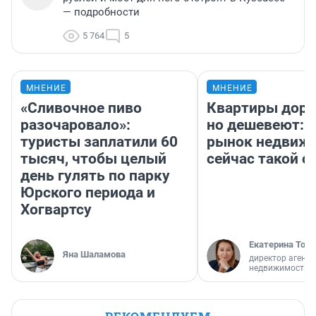
— подробности
5 764
5
МНЕНИЕ
МНЕНИЕ
«Сливочное пиво
Квартиры дор
разочаровало»:
но дешевеют: 
туристы заплатили 60
рынок недвиж
тысяч, чтобы целый
сейчас такой 
день гулять по парку
Юрского периода и
Хогвартсу
Екатерина Торо
Яна Шаламова
директор агентс
недвижимости