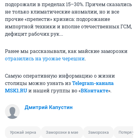
подорожали в пределах 15–30%. Причем сказались
не только климатические аномалии, но и все
прочие «прелести» кризиса: подорожание
импортной техники и вполне отечественных ГСМ,
дефицит рабочих рук...
Ранее мы рассказывали, как майские заморозки
отразились на урожае черешни
.
Самую оперативную информацию о жизни
столицы можно узнать из
Telegram-канала
MSK1.RU
и нашей группы во «
ВКонтакте
».
Дмитрий Капустин
Урожай зерна
Заморозки в мае
Заморозка
Потеря ур