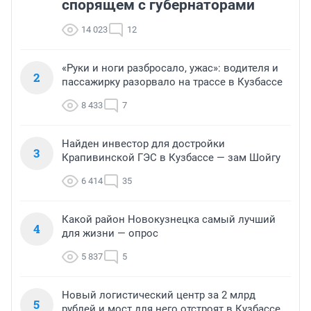
спорящем с губернаторами
14 023
12
«Руки и ноги разбросало, ужас»: водителя и
2
пассажирку разорвало на трассе в Кузбассе
8 433
7
Найден инвестор для достройки
3
Крапивинской ГЭС в Кузбассе — зам Шойгу
6 414
35
Какой район Новокузнецка самый лучший
4
для жизни — опрос
5 837
5
Новый логистический центр за 2 млрд
5
рублей и мост для него отстроят в Кузбассе