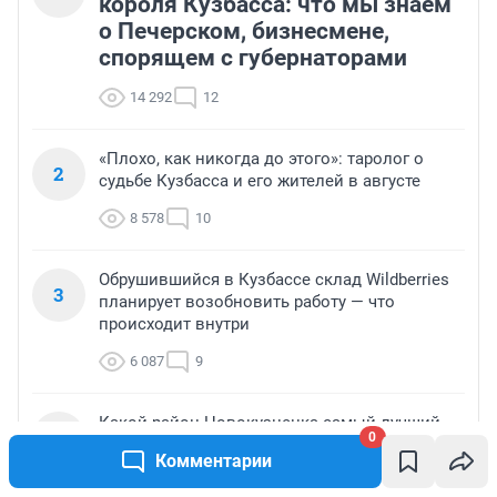
короля Кузбасса: что мы знаем
о Печерском, бизнесмене,
спорящем с губернаторами
14 292
12
«Плохо, как никогда до этого»: таролог о
2
судьбе Кузбасса и его жителей в августе
8 578
10
Обрушившийся в Кузбассе склад Wildberries
3
планирует возобновить работу — что
происходит внутри
6 087
9
Какой район Новокузнецка самый лучший
4
0
для жизни — опрос
Комментарии
6 075
5