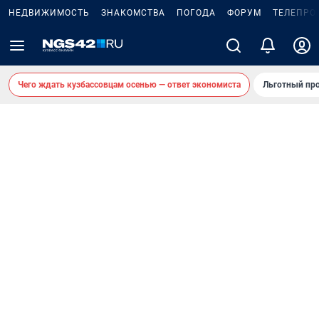
НЕДВИЖИМОСТЬ
ЗНАКОМСТВА
ПОГОДА
ФОРУМ
ТЕЛЕПРО
Чего ждать кузбассовцам осенью — ответ экономиста
Льготный про