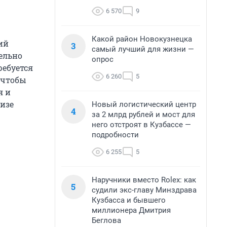
6 570
9
Какой район Новокузнецка
ий
3
самый лучший для жизни —
тельно
опрос
ребуется
6 260
5
 чтобы
я и
лизе
Новый логистический центр
4
за 2 млрд рублей и мост для
него отстроят в Кузбассе —
подробности
6 255
5
Наручники вместо Rolex: как
5
судили экс-главу Минздрава
Кузбасса и бывшего
миллионера Дмитрия
Беглова