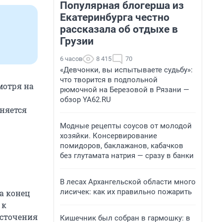
Популярная блогерша из
Екатеринбурга честно
рассказала об отдыхе в
Грузии
6 часов
8 415
70
«Девчонки, вы испытываете судьбу»:
что творится в подпольной
мотря на
рюмочной на Березовой в Рязани —
обзор YA62.RU
аняется
Модные рецепты соусов от молодой
хозяйки. Консервирование
помидоров, баклажанов, кабачков
без глутамата натрия — сразу в банки
В лесах Архангельской области много
лисичек: как их правильно пожарить
а конец
 к
есточения
Кишечник был собран в гармошку: в