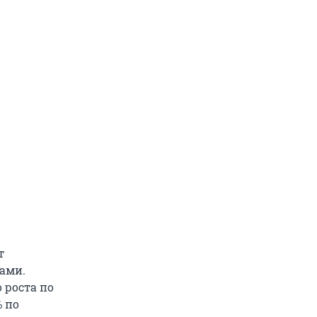
т
ами.
 роста по
 по