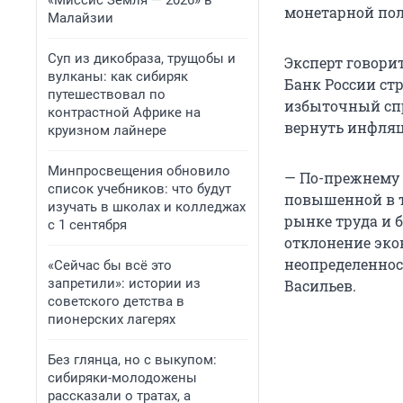
«Миссис Земля — 2026» в
монетарной по
Малайзии
Суп из дикобраза, трущобы и
Эксперт говори
вулканы: как сибиряк
Банк России ст
путешествовал по
избыточный спр
контрастной Африке на
вернуть инфляц
круизном лайнере
Минпросвещения обновило
— По-прежнему 
список учебников: что будут
повышенной в т
изучать в школах и колледжах
рынке труда и
с 1 сентября
отклонение эко
неопределеннос
«Сейчас бы всё это
запретили»: истории из
Васильев.
советского детства в
пионерских лагерях
Без глянца, но с выкупом:
сибиряки-молодожены
рассказали о тратах, а