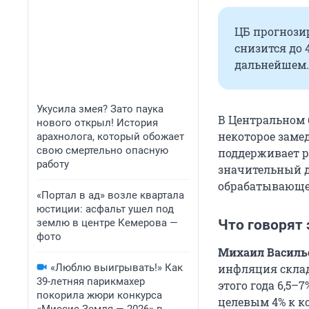
ЦБ прогнози
снизится до 
дальнейшем.
Укусила змея? Зато паука
В Центральном 
нового открыл! История
некоторое замед
арахнолога, который обожает
свою смертельно опасную
поддерживает р
работу
значительный д
обрабатывающе
«Портал в ад» возле квартала
юстиции: асфальт ушел под
землю в центре Кемерова —
Что говорят
фото
Михаил Василье
«Люблю выигрывать!» Как
инфляция склад
39-летняя парикмахер
этого года 6,5–
покорила жюри конкурса
целевым 4% к к