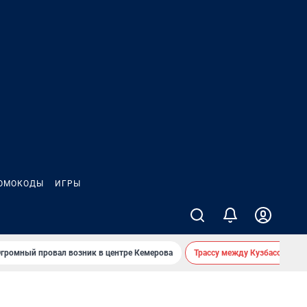
ОМОКОДЫ
ИГРЫ
громный провал возник в центре Кемерова
Трассу между Кузбассом и 