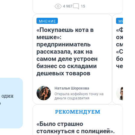
4 987
15
МНЕНИЕ
МНЕНИ
«Покупаешь кота в
«Фина
мешке»:
ожида
предприниматель
смотр
рассказала, как на
«Стар
самом деле устроен
больш
бизнес со складами
честн
дешевых товаров
Наталья Шорохова
Открыла кофейную точку на
 один
деньги соцразвития
ю
РЕКОМЕНДУЕМ
«Было страшно
столкнуться с полицией».