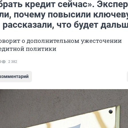
брать кредит сейчас». Экспе
ли, почему повысили ключев
и рассказали, что будет даль
говорит о дополнительном ужесточении
едитной политики
9
2 382
 комментарий