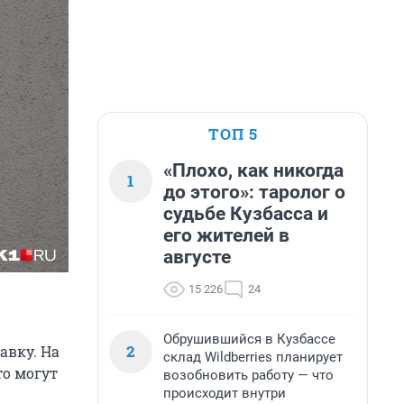
ТОП 5
«Плохо, как никогда
1
до этого»: таролог о
судьбе Кузбасса и
его жителей в
августе
15 226
24
Обрушившийся в Кузбассе
2
авку. На
склад Wildberries планирует
то могут
возобновить работу — что
происходит внутри