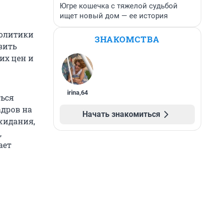
Югре кошечка с тяжелой судьбой
ищет новый дом — ее история
политики
ЗНАКОМСТВА
зить
их цен и
irina
,
64
ться
адров на
Начать знакомиться
жидания,
,
ает