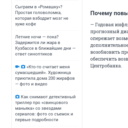
Сыграем в «Ромашку»?
Почему повы
Простая головоломка,
которая взбодрит мозг не
хуже кофе
— Годовая инфл
прогнозный диап
Летние ночи — пока?
опережает возм
Задержится ли жара в
дополнительное
Кузбассе в ближайшие дни —
возобновить пр
ответ синоптиков
обеспечить возв
Центробанка.
«Кто-то считает меня
сумасшедшей». Художница
приютила дома 200 жирафов
— фото и видео
Как снимают детективный
триллер про «свинцового
маньяка» со звездами
сериалов: фото со съемок и
первые подробности