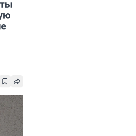
рты
ую
ше