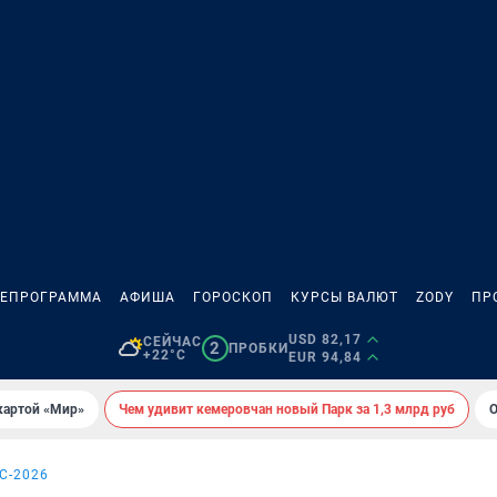
ЛЕПРОГРАММА
АФИША
ГОРОСКОП
КУРСЫ ВАЛЮТ
ZODY
ПР
USD 82,17
СЕЙЧАС
2
ПРОБКИ
+22°C
EUR 94,84
картой «Мир»
Чем удивит кемеровчан новый Парк за 1,3 млрд руб
О
С-2026