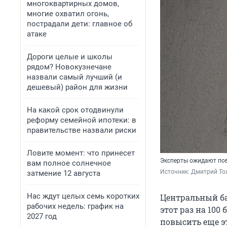
многоквартирных домов,
многие охватил огонь,
пострадали дети: главное об
атаке
Дороги целые и школы
рядом? Новокузнечане
назвали самый лучший (и
дешевый) район для жизни
На какой срок отодвинули
реформу семейной ипотеки: в
правительстве назвали риски
Ловите момент: что принесет
Эксперты ожидают пов
вам полное солнечное
Источник: 
Дмитрий То
затмение 12 августа
Нас ждут целых семь коротких
Центральный ба
рабочих недель: график на
этот раз на 100
2027 год
повысить еще э