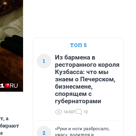
ТОП 5
Из бармена в
1
ресторанного короля
Кузбасса: что мы
знаем о Печерском,
бизнесмене,
спорящем с
губернаторами
14 037
12
т, а
ыбирают
«Руки и ноги разбросало,
2
е
ужас»: водителя и