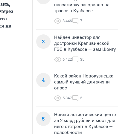
знь,
пассажирку разорвало на
трассе в Кузбассе
 через
эта
8 446
7
ся на
Найден инвестор для
3
достройки Крапивинской
ГЭС в Кузбассе — зам Шойгу
6 422
35
Какой район Новокузнецка
4
самый лучший для жизни —
опрос
5 847
5
Новый логистический центр
5
за 2 млрд рублей и мост для
него отстроят в Кузбассе —
подробности