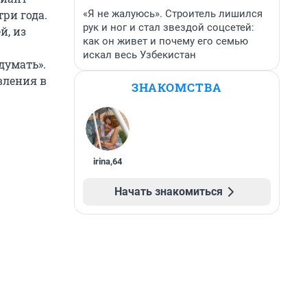
«Я не жалуюсь». Строитель лишился
ри года.
рук и ног и стал звездой соцсетей:
й, из
как он живет и почему его семью
искал весь Узбекистан
думать».
вления в
ЗНАКОМСТВА
irina
,
64
Начать знакомиться