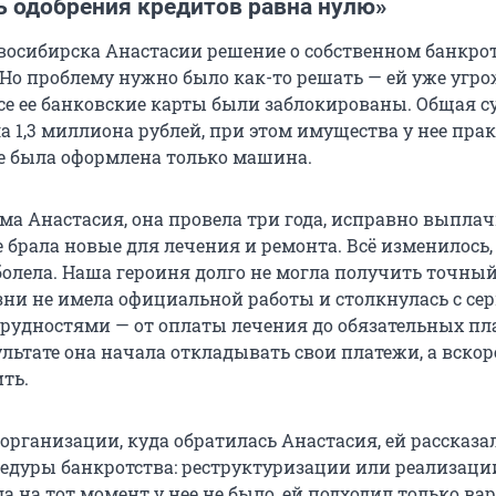
ь одобрения кредитов равна нулю»
осибирска Анастасии решение о собственном банкро
. Но проблему нужно было как-то решать — ей уже угр
все ее банковские карты были заблокированы. Общая 
а 1,3 миллиона рублей, при этом имущества у нее пра
ее была оформлена только машина.
ама Анастасия, она провела три года, исправно выпла
 брала новые для лечения и ремонта. Всё изменилось,
болела. Наша героиня долго не могла получить точный
езни не имела официальной работы и столкнулась с с
удностями — от оплаты лечения до обязательных пл
ультате она начала откладывать свои платежи, а вскор
ть.
рганизации, куда обратилась Анастасия, ей рассказал
едуры банкротства: реструктуризации или реализаци
а на тот момент у нее не было, ей подходил только ва