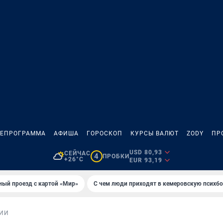
ЛЕПРОГРАММА
АФИША
ГОРОСКОП
КУРСЫ ВАЛЮТ
ZODY
ПР
USD 80,93
СЕЙЧАС
4
ПРОБКИ
+26°C
EUR 93,19
ный проезд с картой «Мир»
С чем люди приходят в кемеровскую психб
ИИ