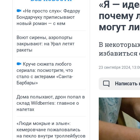
«Я — ид
«Не просто слух»: Федору
почему 
Бондарчуку приписывают
новый роман — с кем
могут л
Воют сирены, аэропорты
В некоторых
закрывают: на Урал летят
ракеты
избавиться
Круче сюжета любого
23 сентября 2024, 13:0
сериала: посмотрите, что
стало с актерами «Санта-
Барбары»
Написать
Дома полыхают, дрон попал в
склад Wildberries: главное о
налетах
«Люди мокрые и злые»:
кемеровчане пожаловались
на пекло внутри троллейбусов