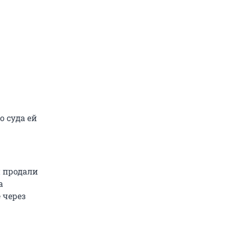
о суда ей
и продали
а
 через