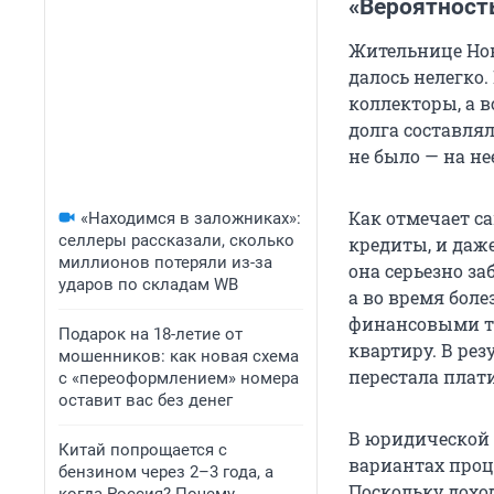
«Вероятност
Жительнице Нов
далось нелегко
коллекторы, а 
долга составлял
не было — на н
Как отмечает с
«Находимся в заложниках»:
селлеры рассказали, сколько
кредиты, и даже
миллионов потеряли из-за
она серьезно за
ударов по складам WB
а во время бол
финансовыми тр
Подарок на 18-летие от
квартиру. В рез
мошенников: как новая схема
перестала плати
с «переоформлением» номера
оставит вас без денег
В юридической о
Китай попрощается с
вариантах проц
бензином через 2–3 года, а
Поскольку доход