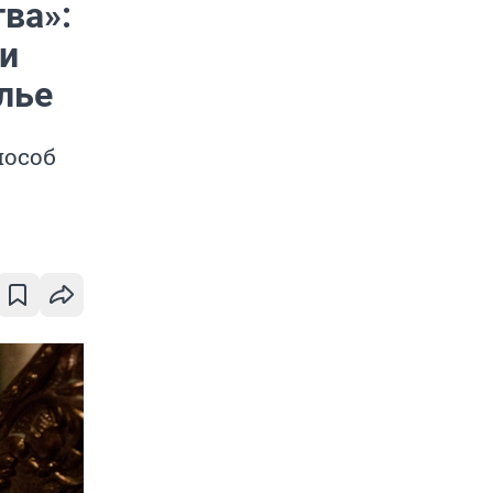
ва»:
и
лье
пособ