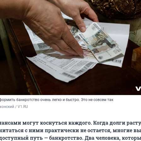
формить банкротство очень легко и быстро. Это не совсем так
хонский / V1.RU
ансами могут коснуться каждого. Когда долги расту
читаться с ними практически не остается, многие в
оступный путь — банкротство. Два человека, которы