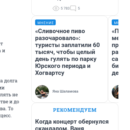
5 783
5
МНЕНИЕ
МНЕНИ
«Сливочное пиво
«Поку
разочаровало»:
мешке
ёт
туристы заплатили 60
предп
 и
тысяч, чтобы целый
расска
день гулять по парку
самом
Юрского периода и
бизне
Хогвартсу
дешев
а долга
ми
Яна Шаламова
лять не
тве и до
ва. То
РЕКОМЕНДУЕМ
цесс.
Когда концерт обернулся
скандалом. Ваня