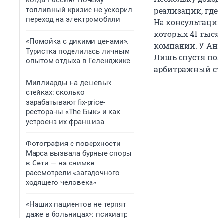
когда Россия? Почему
топливный кризис не ускорил
реализации, где
переход на электромобили
На консультаци
которых 41 тыся
«Помойка с дикими ценами».
компании. У Ана
Туристка поделилась личным
Лишь спустя по
опытом отдыха в Геленджике
арбитражный с
Миллиарды на дешевых
стейках: сколько
зарабатывают fix-price-
рестораны «The Бык» и как
устроена их франшиза
Фотография с поверхности
Марса вызвала бурные споры
в Сети — на снимке
рассмотрели «загадочного
ходящего человека»
«Наших пациентов не терпят
даже в больницах»: психиатр