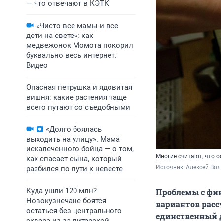
— что отвечают в КЭТК
«Чисто все мамы и все
дети на свете»: как
медвежонок Момота покорил
буквально весь интернет.
Видео
Опасная петрушка и ядовитая
вишня: какие растения чаще
всего путают со съедобными
«Долго боялась
выходить на улицу». Мама
искалеченного бойца — о том,
Многие считают, что о
как спасает сына, который
Источник: 
Алексей Вол
разбился по пути к невесте
Куда ушли 120 млн?
Проблемы с фин
Новокузнечане боятся
вариантов расс
остаться без центрального
единственный д
сквера из-за питерской