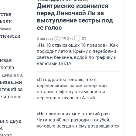
Дмитриенко извинился
перед Линочкой Ли за
тстве
выступление сестры под
ожали
ее голос
сумма
ктически
5 августа
19 376
21
«На 18 отдыхающих 18 поваров». Как
проходит лето в Крыму с перебоями
света и бензина, водой по графику и
чивая
налетами БПЛА
 когда
 диагноз,
«С гордостью говорю, что я
ерьезными
деревенский»: зачем северянин
атежей за
оставил нефтяную компанию и
е и вовсе
переехал в глушь на Алтай
«Не привози их мне в третий раз».
Читинец 40 лет разводит голубей,
и о двух
которые всегда к нему возвращаются
и.
риант