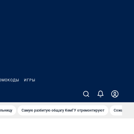
ОМОКОДЫ
ИГРЫ
ольницу
Самую разбитую общагу КемГУ отремонтируют
Сожительни