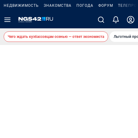
НЕДВИЖИМОСТЬ
ЗНАКОМСТВА
ПОГОДА
ФОРУМ
ТЕЛЕПРО
Чего ждать кузбассовцам осенью — ответ экономиста
Льготный про