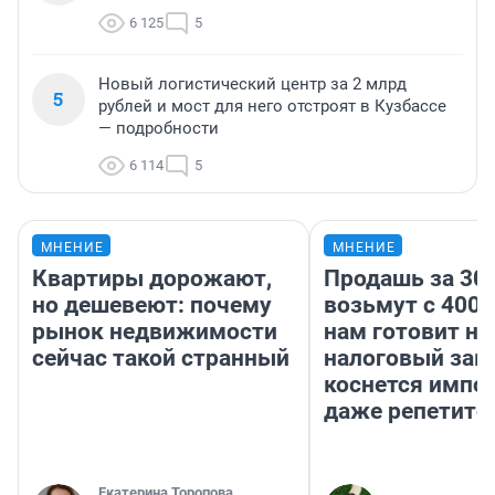
6 125
5
Новый логистический центр за 2 млрд
5
рублей и мост для него отстроят в Кузбассе
— подробности
6 114
5
МНЕНИЕ
МНЕНИЕ
Квартиры дорожают,
Продашь за 300
но дешевеют: почему
возьмут с 4000
рынок недвижимости
нам готовит н
сейчас такой странный
налоговый зако
коснется импор
даже репетито
Екатерина Торопова