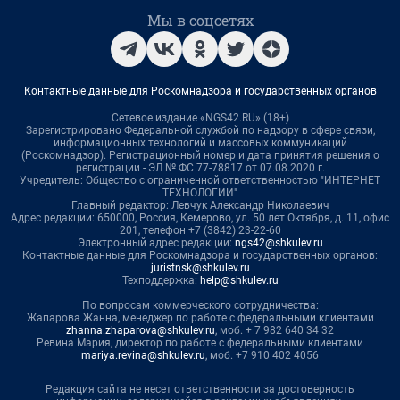
Мы в соцсетях
Контактные данные для Роскомнадзора и государственных органов
Сетевое издание «NGS42.RU» (18+)
Зарегистрировано Федеральной службой по надзору в сфере связи,
информационных технологий и массовых коммуникаций
(Роскомнадзор). Регистрационный номер и дата принятия решения о
регистрации - ЭЛ № ФС 77-78817 от 07.08.2020 г.
Учредитель: Общество с ограниченной ответственностью "ИНТЕРНЕТ
ТЕХНОЛОГИИ"
Главный редактор: Левчук Александр Николаевич
Адрес редакции: 650000, Россия, Кемерово, ул. 50 лет Октября, д. 11, офис
201, телефон +7 (3842) 23-22-60
Электронный адрес редакции:
ngs42@shkulev.ru
Контактные данные для Роскомнадзора и государственных органов:
juristnsk@shkulev.ru
Техподдержка:
help@shkulev.ru
По вопросам коммерческого сотрудничества:
Жапарова Жанна, менеджер по работе с федеральными клиентами
zhanna.zhaparova@shkulev.ru
, моб. + 7 982 640 34 32
Ревина Мария, директор по работе с федеральными клиентами
mariya.revina@shkulev.ru
, моб. +7 910 402 4056
Редакция сайта не несет ответственности за достоверность