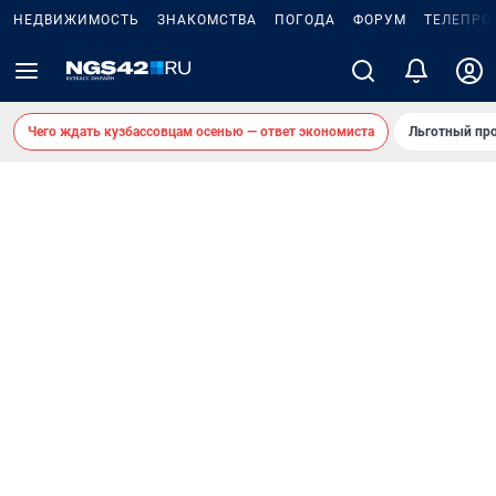
НЕДВИЖИМОСТЬ
ЗНАКОМСТВА
ПОГОДА
ФОРУМ
ТЕЛЕПРО
Чего ждать кузбассовцам осенью — ответ экономиста
Льготный про