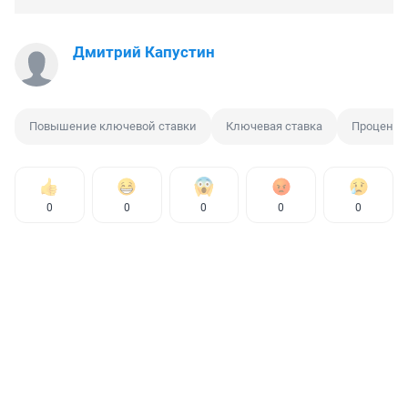
Дмитрий Капустин
Повышение ключевой ставки
Ключевая ставка
Процентн
0
0
0
0
0