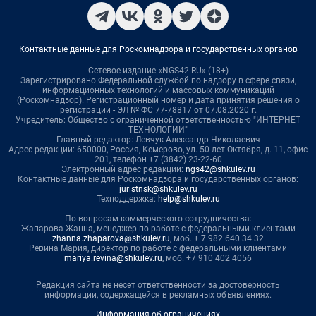
Контактные данные для Роскомнадзора и государственных органов
Сетевое издание «NGS42.RU» (18+)
Зарегистрировано Федеральной службой по надзору в сфере связи,
информационных технологий и массовых коммуникаций
(Роскомнадзор). Регистрационный номер и дата принятия решения о
регистрации - ЭЛ № ФС 77-78817 от 07.08.2020 г.
Учредитель: Общество с ограниченной ответственностью "ИНТЕРНЕТ
ТЕХНОЛОГИИ"
Главный редактор: Левчук Александр Николаевич
Адрес редакции: 650000, Россия, Кемерово, ул. 50 лет Октября, д. 11, офис
201, телефон +7 (3842) 23-22-60
Электронный адрес редакции:
ngs42@shkulev.ru
Контактные данные для Роскомнадзора и государственных органов:
juristnsk@shkulev.ru
Техподдержка:
help@shkulev.ru
По вопросам коммерческого сотрудничества:
Жапарова Жанна, менеджер по работе с федеральными клиентами
zhanna.zhaparova@shkulev.ru
, моб. + 7 982 640 34 32
Ревина Мария, директор по работе с федеральными клиентами
mariya.revina@shkulev.ru
, моб. +7 910 402 4056
Редакция сайта не несет ответственности за достоверность
информации, содержащейся в рекламных объявлениях.
Информация об ограничениях