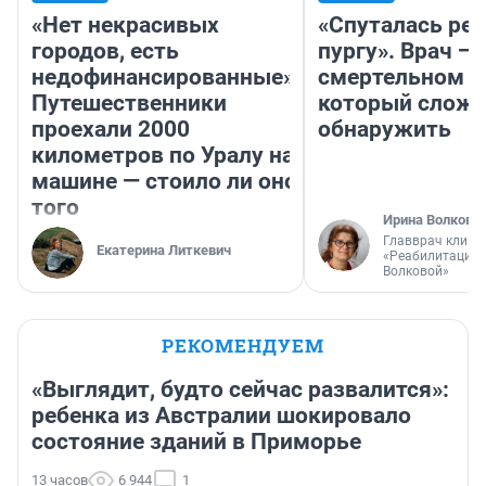
«Нет некрасивых
«Спуталась реч
городов, есть
пургу». Врач — 
недофинансированные».
смертельном д
Путешественники
который слож
проехали 2000
обнаружить
километров по Уралу на
машине — стоило ли оно
того
Ирина Волкова
Главврач клини
Екатерина Литкевич
«Реабилитация 
Волковой»
РЕКОМЕНДУЕМ
«Выглядит, будто сейчас развалится»:
ребенка из Австралии шокировало
состояние зданий в Приморье
13 часов
6 944
1