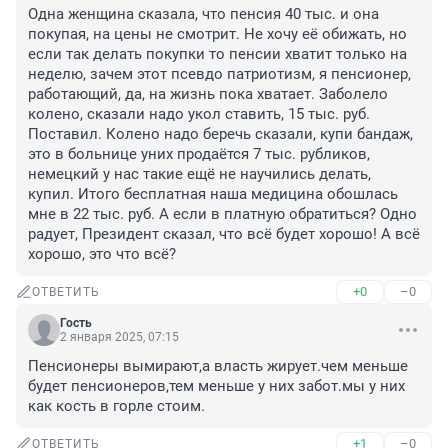
Одна женщина сказала, что пенсия 40 тыс. и она 
покупая, на цены не смотрит. Не хочу её обижать, но 
если так делать покупки то пенсии хватит только на 
неделю, зачем этот псевдо патриотизм, я пенсионер, 
работающий, да, на жизнь пока хватает. Заболело 
колено, сказали надо укол ставить, 15 тыс. руб. 
Поставил. Колено надо беречь сказали, купи бандаж, 
это в больнице уних продаётся 7 тыс. рубликов, 
немецкий у нас такие ещё не научились делать, 
купил. Итого бесплатная наша медицина обошлась 
мне в 22 тыс. руб. А если в платную обратиться? Одно 
радует, Президент сказал, что всё будет хорошо! А всё 
хорошо, это что всё?
+0
–0
ОТВЕТИТЬ
Гость
2 января 2025, 07:15
Пенсионеры вымирают,а власть жирует.чем меньше 
будет пенсионеров,тем меньше у них забот.мы у них 
как кость в горле стоим.
+1
–0
ОТВЕТИТЬ