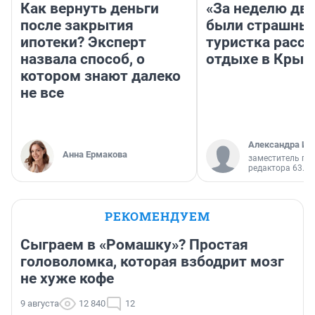
Как вернуть деньги
«За неделю две
после закрытия
были страшные
ипотеки? Эксперт
туристка расск
назвала способ, о
отдыхе в Крым
котором знают далеко
не все
Александра Ис
Анна Ермакова
заместитель гл
редактора 63.RU
РЕКОМЕНДУЕМ
Сыграем в «Ромашку»? Простая
головоломка, которая взбодрит мозг
не хуже кофе
9 августа
12 840
12