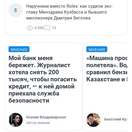
Наручники вместо Rolex: как судили экс-
5
главу Минздрава Кузбасса и бывшего
миллионера Дмитрия Беглова
4 550
15
МНЕНИЕ
МНЕНИЕ
Мой банк меня
«Машина прост
бережет. Журналист
полетела». Вод
хотела снять 200
сравнил бензин
тысяч, чтобы погасить
Казахстане и Р
кредит, — к ней домой
приехала служба
безопасности
Ксения Владимирская
Анатолий Кузн
Автор мнения