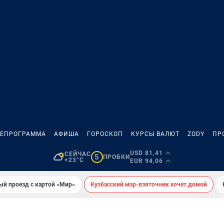
ЛЕПРОГРАММА
АФИША
ГОРОСКОП
КУРСЫ ВАЛЮТ
ZODY
ПР
USD 81,41
СЕЙЧАС
5
ПРОБКИ
+23°C
EUR 94,06
ый проезд с картой «Мир»
Кузбасский мэр-взяточник хочет домой