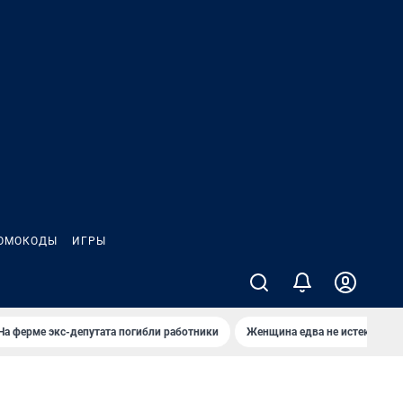
ОМОКОДЫ
ИГРЫ
На ферме экс-депутата погибли работники
Женщина едва не истекла кро