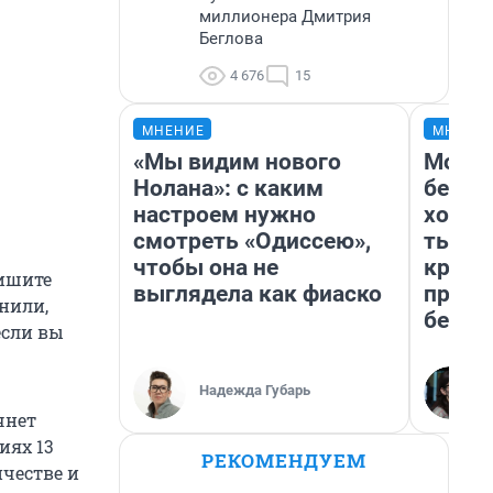
миллионера Дмитрия
Беглова
4 676
15
МНЕНИЕ
МНЕНИ
«Мы видим нового
Мой б
Нолана»: с каким
береж
настроем нужно
хотел
смотреть «Одиссею»,
тысяч
чтобы она не
креди
пишите
выглядела как фиаско
приех
нили,
безоп
если вы
Надежда Губарь
чнет
иях 13
РЕКОМЕНДУЕМ
честве и