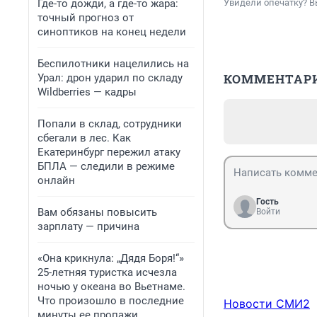
Где-то дожди, а где-то жара:
Увидели опечатку? В
точный прогноз от
синоптиков на конец недели
Беспилотники нацелились на
КОММЕНТАР
Урал: дрон ударил по складу
Wildberries — кадры
Попали в склад, сотрудники
сбегали в лес. Как
Екатеринбург пережил атаку
БПЛА — следили в режиме
онлайн
Гость
Вам обязаны повысить
Войти
зарплату — причина
«Она крикнула: „Дядя Боря!“»
25-летняя туристка исчезла
ночью у океана во Вьетнаме.
Что произошло в последние
Новости СМИ2
минуты ее пропажи