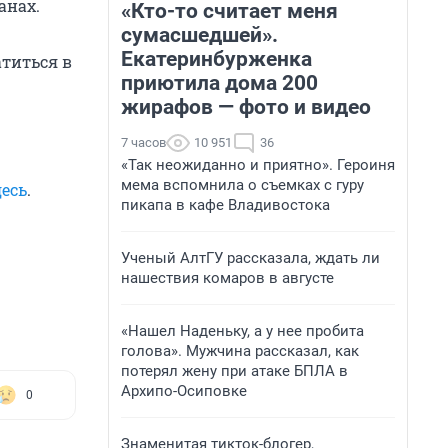
анах.
«Кто-то считает меня
сумасшедшей».
Екатеринбурженка
атиться в
приютила дома 200
жирафов — фото и видео
7 часов
10 951
36
«Так неожиданно и приятно». Героиня
мема вспомнила о съемках с гуру
десь
.
пикапа в кафе Владивостока
Ученый АлтГУ рассказала, ждать ли
нашествия комаров в августе
«Нашел Наденьку, а у нее пробита
голова». Мужчина рассказал, как
потерял жену при атаке БПЛА в
Архипо-Осиповке
0
Знаменитая тикток-блогер,