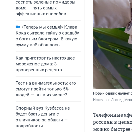
соспеть зеленые помидоры
дома — пять самых
эффективных способов
«Теперь мы семья!» Клава
Кока сыграла тайную свадьбу
с богатым блогером. В какую
сумму всё обошлось
Как приготовить настоящее
мороженое дома: 3
проверенных рецепта
Тест на внимательность: его
смогут пройти только 5%
Новый сервис начнет р
людей — вы в их числе?
Источник: 
Леонид Мен
Опорный вуз Кузбасса не
будет брать деньги с
Телефонные аф
отличников за общаги —
россиян в целях
подробности
можно быстрее 