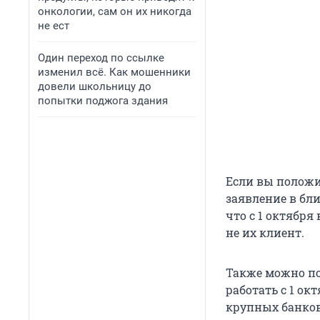
онкологии, сам он их никогда
не ест
Один переход по ссылке
изменил всё. Как мошенники
довели школьницу до
попытки поджога здания
Если вы положи
заявление в бл
что с 1 октября
не их клиент.
Также можно по
работать с 1 о
крупных банков