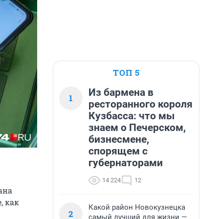
ТОП 5
Из бармена в
1
ресторанного короля
Кузбасса: что мы
знаем о Печерском,
бизнесмене,
спорящем с
губернаторами
14 224
12
ана
, как
Какой район Новокузнецка
2
самый лучший для жизни —