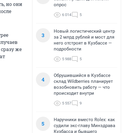
ь, но они
опрос
после
6 014
5
Новый логистический центр
3
трее
за 2 млрд рублей и мост для
случаев
него отстроят в Кузбассе —
 сразу же
подробности
ат
5 988
5
Обрушившийся в Кузбассе
4
склад Wildberries планирует
возобновить работу — что
происходит внутри
5 557
9
Наручники вместо Rolex: как
5
судили экс-главу Минздрава
Кузбасса и бывшего