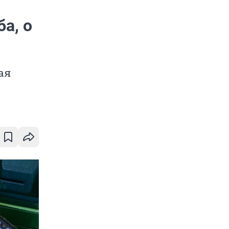
а, о
ая