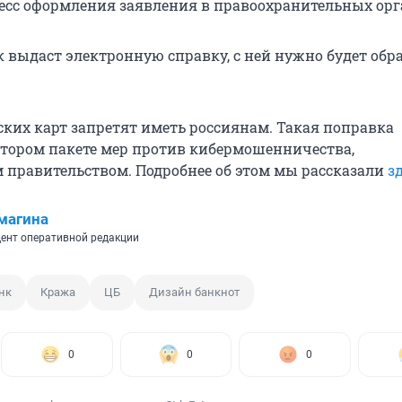
есс оформления заявления в правоохранительных орг
к выдаст электронную справку, с ней нужно будет обр
ских карт запретят иметь россиянам. Такая поправка
втором пакете мер против кибермошенничества,
 правительством. Подробнее об этом мы рассказали
з
магина
ент оперативной редакции
нк
Кража
ЦБ
Дизайн банкнот
0
0
0