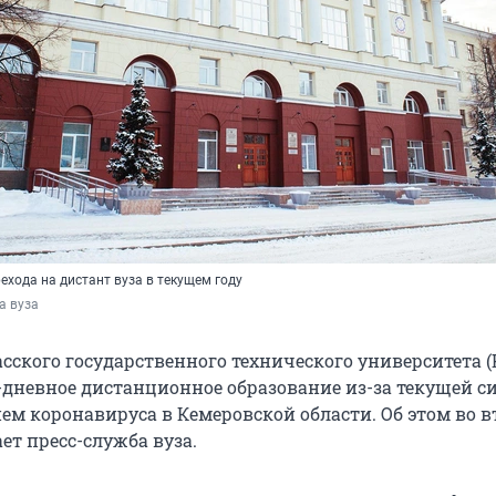
ехода на дистант вуза в текущем году
а вуза
сского государственного технического университета (
2-дневное дистанционное образование из-за текущей с
м коронавируса в Кемеровской области. Об этом во вт
ет пресс-служба вуза.