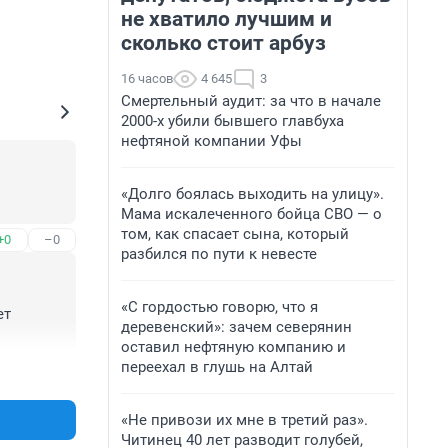
не хватило лучшим и
сколько стоит арбуз
16 часов
4 645
3
Смертельный аудит: за что в начале
2000-х убили бывшего главбуха
нефтяной компании Уфы
«Долго боялась выходить на улицу».
Мама искалеченного бойца СВО — о
том, как спасает сына, который
+0
–0
разбился по пути к невесте
«С гордостью говорю, что я
т 
деревенский»: зачем северянин
оставил нефтяную компанию и
переехал в глушь на Алтай
+0
–0
«Не привози их мне в третий раз».
Читинец 40 лет разводит голубей,