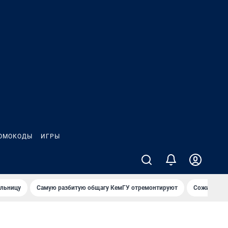
ОМОКОДЫ
ИГРЫ
ольницу
Самую разбитую общагу КемГУ отремонтируют
Сожительни