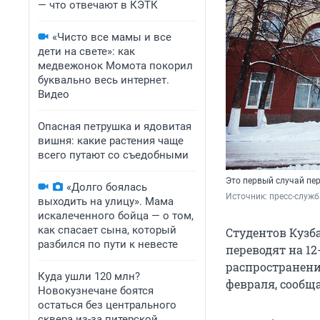
— что отвечают в КЭТК
«Чисто все мамы и все
дети на свете»: как
медвежонок Момота покорил
буквально весь интернет.
Видео
Опасная петрушка и ядовитая
вишня: какие растения чаще
всего путают со съедобными
Это первый случай пер
«Долго боялась
Источник: 
пресс-служб
выходить на улицу». Мама
искалеченного бойца — о том,
как спасает сына, который
Студентов Кузба
разбился по пути к невесте
переводят на 1
распространение
Куда ушли 120 млн?
февраля, сообща
Новокузнечане боятся
остаться без центрального
сквера из-за питерской