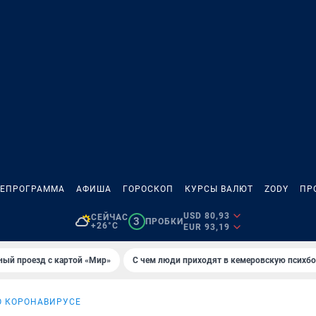
ЛЕПРОГРАММА
АФИША
ГОРОСКОП
КУРСЫ ВАЛЮТ
ZODY
ПР
USD 80,93
СЕЙЧАС
3
ПРОБКИ
+26°C
EUR 93,19
ный проезд с картой «Мир»
С чем люди приходят в кемеровскую психб
О КОРОНАВИРУСЕ