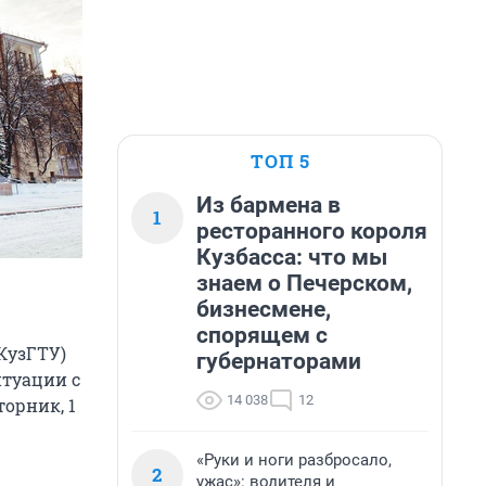
ТОП 5
Из бармена в
1
ресторанного короля
Кузбасса: что мы
знаем о Печерском,
бизнесмене,
спорящем с
КузГТУ)
губернаторами
итуации с
14 038
12
орник, 1
«Руки и ноги разбросало,
2
ужас»: водителя и