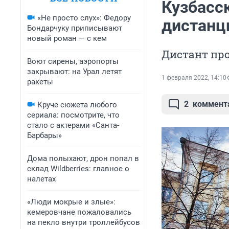
Кузбасск
«Не просто слух»: Федору
дистанц
Бондарчуку приписывают
новый роман — с кем
Дистант про
Воют сирены, аэропорты
закрывают: на Урал летят
1 февраля 2022, 14:10
ракеты
2
коммент
Круче сюжета любого
сериала: посмотрите, что
стало с актерами «Санта-
Барбары»
Дома полыхают, дрон попал в
склад Wildberries: главное о
налетах
«Люди мокрые и злые»:
кемеровчане пожаловались
на пекло внутри троллейбусов