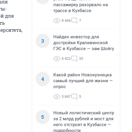
аля
пассажирку разорвало на
ты-
трассе в Кузбассе
ой для
8 446
7
ть
ерситета,
Найден инвестор для
3
достройки Крапивинской
ГЭС в Кузбассе — зам Шойгу
6 422
35
Какой район Новокузнецка
4
самый лучший для жизни —
опрос
5 847
5
Новый логистический центр
5
за 2 млрд рублей и мост для
него отстроят в Кузбассе —
подробности