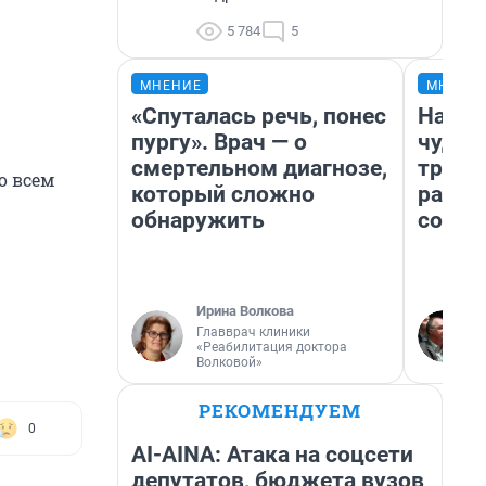
5 784
5
МНЕНИЕ
МНЕНИ
«Спуталась речь, понес
Насле
пургу». Врач — о
чудом
смертельном диагнозе,
транс
о всем
который сложно
разне
обнаружить
совет
Ирина Волкова
Главврач клиники
«Реабилитация доктора
Волковой»
РЕКОМЕНДУЕМ
0
AI-AINA: Атака на соцсети
депутатов, бюджета вузов