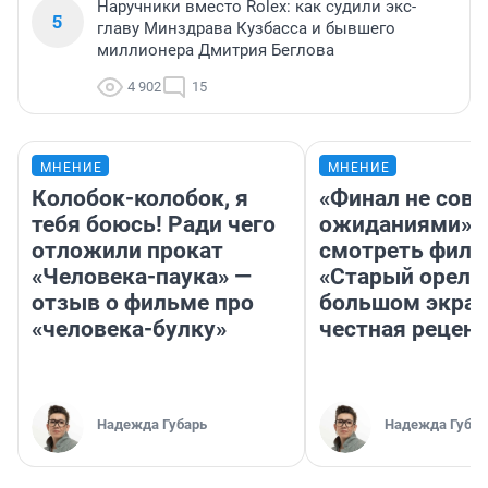
Наручники вместо Rolex: как судили экс-
5
главу Минздрава Кузбасса и бывшего
миллионера Дмитрия Беглова
4 902
15
МНЕНИЕ
МНЕНИЕ
Колобок-колобок, я
«Финал не совп
тебя боюсь! Ради чего
ожиданиями»: 
отложили прокат
смотреть фил
«Человека-паука» —
«Старый орел» 
отзыв о фильме про
большом экран
«человека-булку»
честная рецен
Надежда Губарь
Надежда Губар