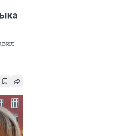
зыка
авил