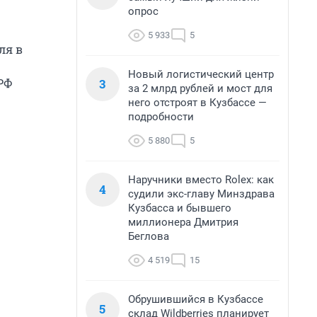
опрос
5 933
5
ля в
Новый логистический центр
3
РФ
за 2 млрд рублей и мост для
него отстроят в Кузбассе —
подробности
5 880
5
Наручники вместо Rolex: как
4
судили экс-главу Минздрава
Кузбасса и бывшего
миллионера Дмитрия
Беглова
4 519
15
Обрушившийся в Кузбассе
5
склад Wildberries планирует