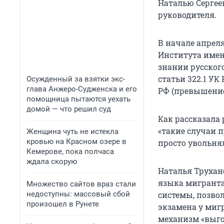
Наталью Сергее
руководителя.
В начале апрел
Института име
знании русског
статьи 322.1 УК
Осужденный за взятки экс-
глава Анжеро-Судженска и его
РФ (превышени
помощница пытаются уехать
домой — что решил суд
Как рассказала
«такие случаи 
Женщина чуть не истекла
кровью на Красном озере в
просто увольнял
Кемерове, пока полчаса
ждала скорую
Наталья Трухан
языка мигранта
Множество сайтов враз стали
недоступны: массовый сбой
системы, позво
произошел в Рунете
экзамена у миг
механизм «выго