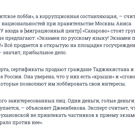
антское лобби», а коррупционная составляющая, — счи
м национальностей при правительстве Москвы Аниса
 У входа в [миграционный центр] «Сахарово» стоят гр
е предлагают: «Экзамен по русскому языку! Экзамен 
!» Всё продается в открытую на площадке госучрежден
— значит, прибыльное дело.
ерта, сертификаты продают граждане Таджикистана и
е России. Она уверена, что у них есть «крыши» и «сгово
оторые позволяют им лоббировать свои интересы.
го заинтересованных лиц. Одни деньги, голые деньги.
упается, — объясняет Джеенбекова. Эксперт считает, ч
ухановской не привлекать частников к приему экзам
рало против нее».