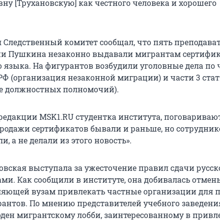
вну [Трухановскую] как честного человека и хорошего
я Следственный комитет сообщал, что пять преподава
ни Пушкина незаконно выдавали мигрантам сертифик
о языка. На фигурантов возбудили уголовные дела по 
 РФ (организация незаконной миграции) и части 3 стат
е должностных полномочий).
 редакции MSK1.RU студентка института, поговаривают
продажи сертификатов бывали и раньше, но сотрудник
и, а не делали из этого новость».
овская выступала за ужесточение правил сдачи русск
ми. Как сообщили в институте, она добивалась отмен
ляющей вузам привлекать частные организации для 
рантов. По мнению представителей учебного заведения
ден мигрантскому лобби, заинтересованному в прив