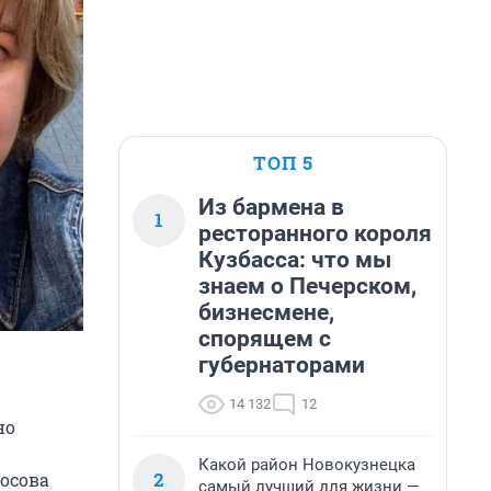
ТОП 5
Из бармена в
1
ресторанного короля
Кузбасса: что мы
знаем о Печерском,
бизнесмене,
спорящем с
губернаторами
14 132
12
но
Какой район Новокузнецка
2
осова
самый лучший для жизни —