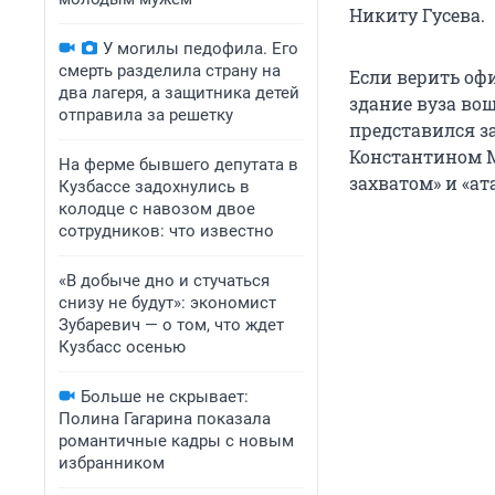
Никиту Гусева.
У могилы педофила. Его
смерть разделила страну на
Если верить о
два лагеря, а защитника детей
здание вуза во
отправила за решетку
представился з
Константином М
На ферме бывшего депутата в
захватом» и «ат
Кузбассе задохнулись в
колодце с навозом двое
сотрудников: что известно
«В добыче дно и стучаться
снизу не будут»: экономист
Зубаревич — о том, что ждет
Кузбасс осенью
Больше не скрывает:
Полина Гагарина показала
романтичные кадры с новым
избранником