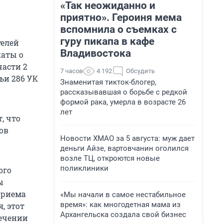
«Так неожиданно и
приятно». Героиня мема
вспомнила о съемках с
гуру пикапа в кафе
телей
Владивостока
аты о
части 2
7 часов
4 192
Обсудить
ьи 286 УК
Знаменитая тикток-блогер,
рассказывавшая о борьбе с редкой
формой рака, умерла в возрасте 26
лет
, что
ов
Новости ХМАО за 5 августа: муж дает
деньги Айзе, вартовчанин оголился
возле ТЦ, откроются новые
поликлиники
ого
ы
приема
«Мы начали в самое нестабильное
время»: как многодетная мама из
, этот
Архангельска создала свой бизнес
лечении