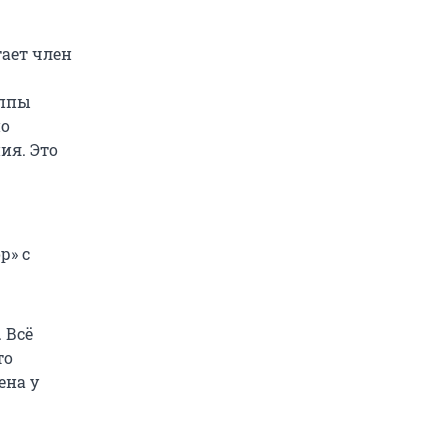
тает член
уппы
по
ия. Это
р» с
 Всё
то
ена у