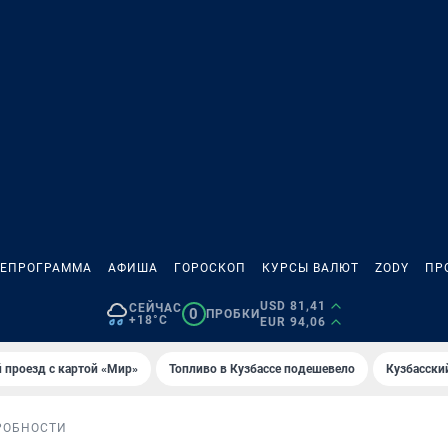
ЛЕПРОГРАММА
АФИША
ГОРОСКОП
КУРСЫ ВАЛЮТ
ZODY
ПР
USD 81,41
СЕЙЧАС
0
ПРОБКИ
+18°C
EUR 94,06
 проезд с картой «Мир»
Топливо в Кузбассе подешевело
Кузбасски
РОБНОСТИ