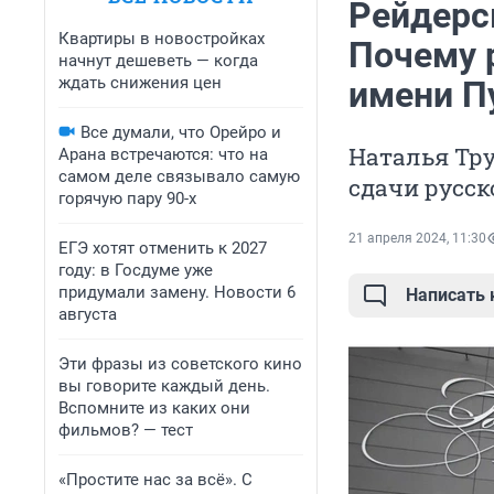
Рейдерс
Квартиры в новостройках
Почему 
начнут дешеветь — когда
ждать снижения цен
имени П
Все думали, что Орейро и
Наталья Тр
Арана встречаются: что на
самом деле связывало самую
сдачи русс
горячую пару 90-х
21 апреля 2024, 11:30
ЕГЭ хотят отменить к 2027
году: в Госдуме уже
придумали замену. Новости 6
Написать
августа
Эти фразы из советского кино
вы говорите каждый день.
Вспомните из каких они
фильмов? — тест
«Простите нас за всё». С