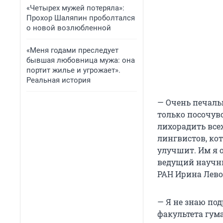
«Четырех мужей потеряла»:
Прохор Шаляпин проболтался
о новой возлюбленной
«Меня годами преследует
бывшая любовница мужа: она
портит жилье и угрожает».
Реальная история
— Очень печаль
только посочув
лихорадить все
лингвистов, ко
улучшит. Им я 
ведущий научны
РАН Ирина Лево
— Я не знаю по
факультета гум