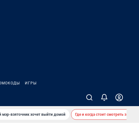
ОМОКОДЫ
ИГРЫ
й мэр-взяточник хочет выйти домой
Где и когда стоит смотреть звездоп