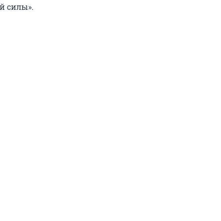
й силы».