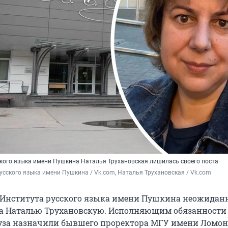
ского языка имени Пушкина Наталья Трухановская лишилась своего поста
усского языка имени Пушкина / Vk.com, Наталья Трухановская / Vk.com
 Института русского языка имени Пушкина неожидан
а Наталью Трухановскую. Исполняющим обязанности
уза назначили бывшего проректора МГУ имени Ломон