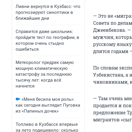
Ливни вернутся в Кузбасс: что
прогнозируют синоптики в
— Это не «мигр
ближайшие дни
Совета по дела
Джеенбекова. —
Справится даже школьник:
мужчин, которы
пройдите тест по географии, в
котором очень стыдно
русскому языку
ошибиться
длится годами 
Метеоролог предрек самую
По словам эксп
мощную климатическую
катастрофу за последнюю
Узбекистана, а н
тысячу лет: когда всё
чиновниками, к
начнется
— Там очень мно
«Меня бесила моя роль»:
продается и пок
как сегодня выглядит Пуговка
из «Папиных дочек»
предложение Тр
мигрантов «сыг
Топливо в Кузбассе впервые
за лето подешевело: сколько