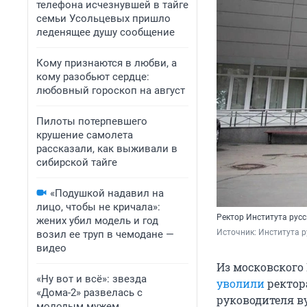
телефона исчезнувшей в тайге
семьи Усольцевых пришло
леденящее душу сообщение
Кому признаются в любви, а
кому разобьют сердце:
любовный гороскоп на август
Пилоты потерпевшего
крушение самолета
рассказали, как выживали в
сибирской тайге
«Подушкой надавил на
лицо, чтобы не кричала»:
Ректор Института рус
жених убил модель и год
Источник: 
Института р
возил ее труп в чемодане —
видео
Из московского
«Ну вот и всё»: звезда
уволили
ректор
«Дома-2» развелась с
руководителя в
молодым мужем