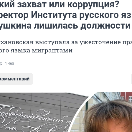
кий захват или коррупция?
ректор Института русского я
ушкина лишилась должности
ухановская выступала за ужесточение пр
кого языка мигрантами
1 465
 комментарий