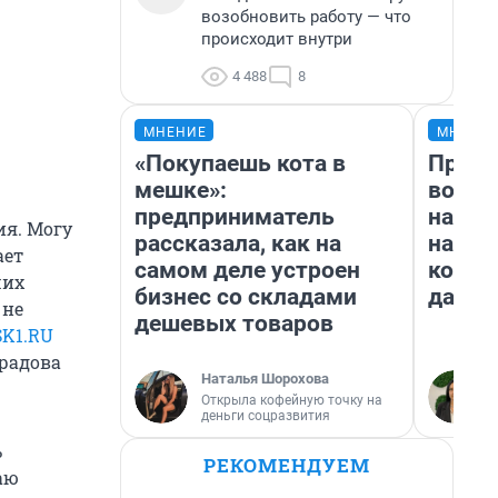
возобновить работу — что
происходит внутри
4 488
8
МНЕНИЕ
МНЕНИ
«Покупаешь кота в
Прода
мешке»:
возьм
предприниматель
нам г
ия. Могу
рассказала, как на
налог
ает
самом деле устроен
косне
ших
бизнес со складами
даже 
 не
дешевых товаров
K1.RU
радова
Наталья Шорохова
Открыла кофейную точку на
деньги соцразвития
ь
РЕКОМЕНДУЕМ
аю