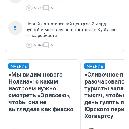
5 899
5
Новый логистический центр за 2 млрд
5
рублей и мост для него отстроят в Кузбассе
— подробности
5 840
5
МНЕНИЕ
МНЕНИЕ
«Мы видим нового
«Сливочное пи
Нолана»: с каким
разочаровало»
настроем нужно
туристы запла
смотреть «Одиссею»,
тысяч, чтобы 
чтобы она не
день гулять по
выглядела как фиаско
Юрского перио
Хогвартсу