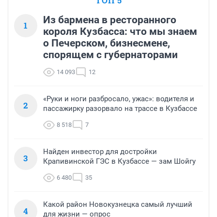
ТОП 5
Из бармена в ресторанного
1
короля Кузбасса: что мы знаем
о Печерском, бизнесмене,
спорящем с губернаторами
14 093
12
«Руки и ноги разбросало, ужас»: водителя и
2
пассажирку разорвало на трассе в Кузбассе
8 518
7
Найден инвестор для достройки
3
Крапивинской ГЭС в Кузбассе — зам Шойгу
6 480
35
Какой район Новокузнецка самый лучший
4
для жизни — опрос