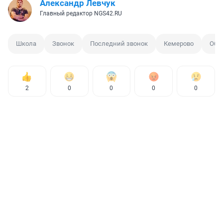
Александр Левчук
Главный редактор NGS42.RU
Школа
Звонок
Последний звонок
Кемерово
Обр
2
0
0
0
0