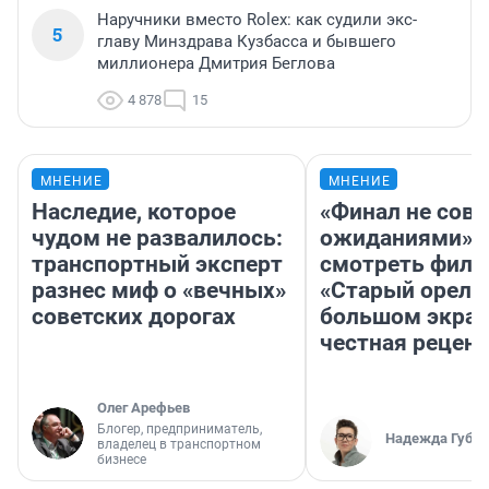
Наручники вместо Rolex: как судили экс-
5
главу Минздрава Кузбасса и бывшего
миллионера Дмитрия Беглова
4 878
15
МНЕНИЕ
МНЕНИЕ
Наследие, которое
«Финал не совп
чудом не развалилось:
ожиданиями»: 
транспортный эксперт
смотреть фил
разнес миф о «вечных»
«Старый орел» 
советских дорогах
большом экран
честная рецен
Олег Арефьев
Блогер, предприниматель,
Надежда Губар
владелец в транспортном
бизнесе