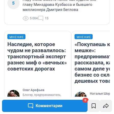
5
главу Минздрава Кузбасса и бывшего
миллионера Дмитрия Беглова
5 004
15
МНЕНИЕ
МНЕНИЕ
Наследие, которое
«Покупаешь ко
чудом не развалилось:
мешке»:
транспортный эксперт
предпринимат
разнес миф о «вечных»
рассказала, как
советских дорогах
самом деле ус
бизнес со скл
дешевых това
Олег Арефьев
Наталья Шорох
Блогер, предприниматель,
владелец в транспортном
Открыла кофейн
0
бизнесе
деньги соцразв
Комментарии