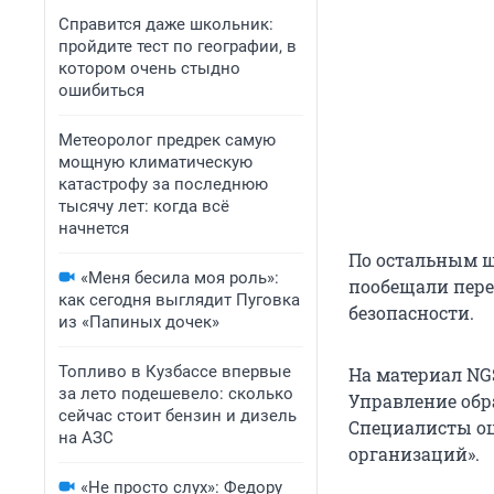
Справится даже школьник:
пройдите тест по географии, в
котором очень стыдно
ошибиться
Метеоролог предрек самую
мощную климатическую
катастрофу за последнюю
тысячу лет: когда всё
начнется
По остальным ш
«Меня бесила моя роль»:
пообещали пер
как сегодня выглядит Пуговка
безопасности.
из «Папиных дочек»
Топливо в Кузбассе впервые
На материал NG
за лето подешевело: сколько
Управление обр
сейчас стоит бензин и дизель
Специалисты оц
на АЗС
организаций».
«Не просто слух»: Федору