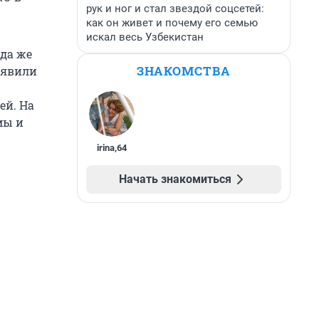
рук и ног и стал звездой соцсетей:
как он живет и почему его семью
искал весь Узбекистан
гда же
ЗНАКОМСТВА
ыявили
ей. На
мы и
irina
,
64
Начать знакомиться