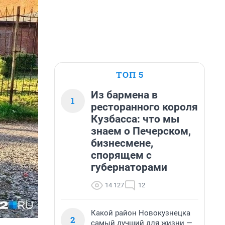
ТОП 5
Из бармена в
1
ресторанного короля
Кузбасса: что мы
знаем о Печерском,
бизнесмене,
спорящем с
губернаторами
14 127
12
Какой район Новокузнецка
2
самый лучший для жизни —