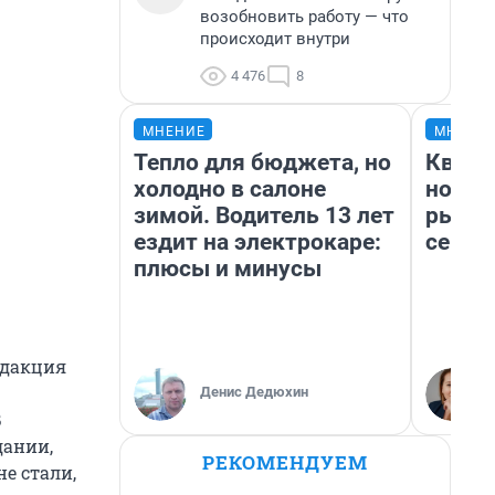
возобновить работу — что
происходит внутри
4 476
8
МНЕНИЕ
МНЕНИ
Тепло для бюджета, но
Кварт
холодно в салоне
но де
зимой. Водитель 13 лет
рынок
ездит на электрокаре:
сейча
плюсы и минусы
едакция
Денис Дедюхин
В
дании,
РЕКОМЕНДУЕМ
е стали,