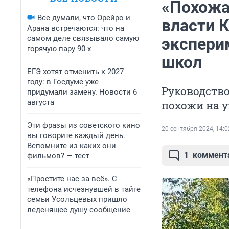
«Похожа
Все думали, что Орейро и
власти К
Арана встречаются: что на
самом деле связывало самую
экспери
горячую пару 90-х
школ
ЕГЭ хотят отменить к 2027
году: в Госдуме уже
Руководств
придумали замену. Новости 6
августа
похожи на 
Эти фразы из советского кино
20 сентября 2024, 14:0
вы говорите каждый день.
Вспомните из каких они
1
коммент
фильмов? — тест
«Простите нас за всё». С
телефона исчезнувшей в тайге
семьи Усольцевых пришло
леденящее душу сообщение