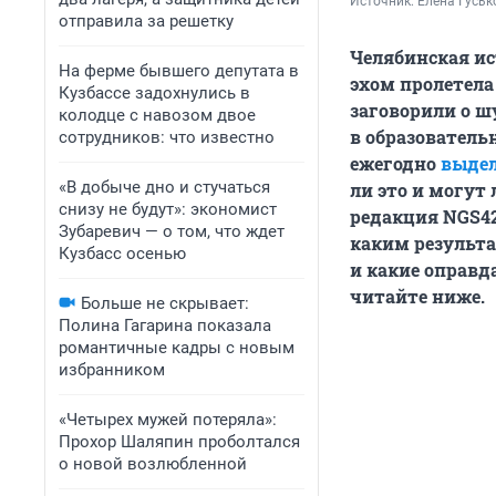
Источник: 
Елена Гуськ
отправила за решетку
Челябинская ис
На ферме бывшего депутата в
эхом пролетела
Кузбассе задохнулись в
заговорили о ш
колодце с навозом двое
в образователь
сотрудников: что известно
ежегодно
выде
«В добыче дно и стучаться
ли это и могут
снизу не будут»: экономист
редакция NGS42
Зубаревич — о том, что ждет
каким результа
Кузбасс осенью
и какие оправд
читайте ниже.
Больше не скрывает:
Полина Гагарина показала
романтичные кадры с новым
избранником
«Четырех мужей потеряла»:
Прохор Шаляпин проболтался
о новой возлюбленной