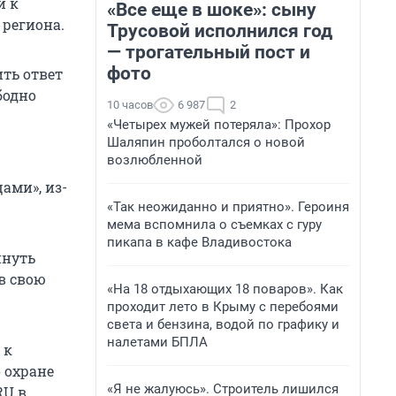
и к
«Все еще в шоке»: сыну
 региона.
Трусовой исполнился год
— трогательный пост и
фото
ить ответ
бодно
10 часов
6 987
2
«Четырех мужей потеряла»: Прохор
Шаляпин проболтался о новой
возлюбленной
ами», из-
«Так неожиданно и приятно». Героиня
мема вспомнила о съемках с гуру
пикапа в кафе Владивостока
инуть
в свою
«На 18 отдыхающих 18 поваров». Как
проходит лето в Крыму с перебоями
света и бензина, водой по графику и
налетами БПЛА
 к
 охране
«Я не жалуюсь». Строитель лишился
RU в