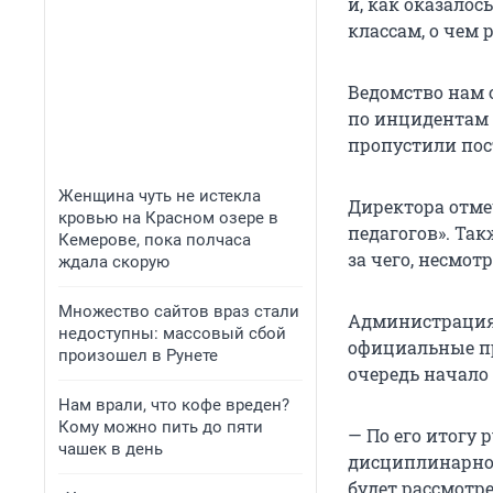
и, как оказалос
классам, о чем
Ведомство нам о
по инцидентам 
пропустили пос
Женщина чуть не истекла
Директора отме
кровью на Красном озере в
педагогов». Та
Кемерове, пока полчаса
за чего, несмот
ждала скорую
Множество сайтов враз стали
Администрация
недоступны: массовый сбой
официальные п
произошел в Рунете
очередь начало
Нам врали, что кофе вреден?
Кому можно пить до пяти
— По его итогу
чашек в день
дисциплинарной
будет рассмотр