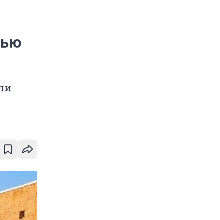
тью
ли