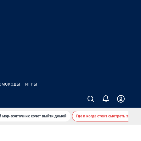
ОМОКОДЫ
ИГРЫ
й мэр-взяточник хочет выйти домой
Где и когда стоит смотреть звездоп