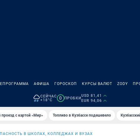
ЛЕПРОГРАММА
АФИША
ГОРОСКОП
КУРСЫ ВАЛЮТ
ZODY
ПР
USD 81,41
СЕЙЧАС
0
ПРОБКИ
+18°C
EUR 94,06
 проезд с картой «Мир»
Топливо в Кузбассе подешевело
Кузбасски
ПАСНОСТЬ В ШКОЛАХ, КОЛЛЕДЖАХ И ВУЗАХ