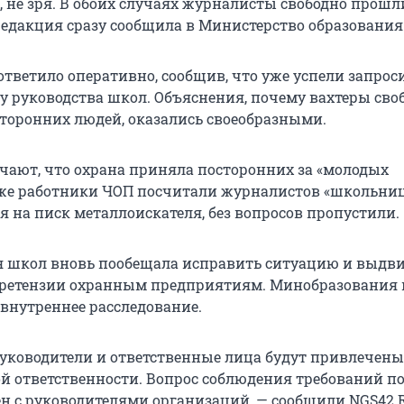
ь, не зря. В обоих случаях журналисты свободно прошл
 редакция сразу сообщила в Министерство образования
тветило оперативно, сообщив, что уже успели запрос
у руководства школ. Объяснения, почему вахтеры сво
торонних людей, оказались своеобразными.
чают, что охрана приняла посторонних за «молодых
кже работники ЧОП посчитали журналистов «школьниц
ря на писк металлоискателя, без вопросов пропустили.
 школ вновь пообещала исправить ситуацию и выдв
ретензии охранным предприятиям. Минобразования 
 внутреннее расследование.
 руководители и ответственные лица будут привлечены
 ответственности. Вопрос соблюдения требований по
ен с руководителями организаций, — сообщили NGS42.