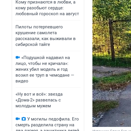
Кому признаются в любви, а
кому разобьют сердце:
любовный гороскоп на август
Пилоты потерпевшего
крушение самолета
рассказали, как выживали в
сибирской тайге
«Подушкой надавил на
лицо, чтобы не кричала»:
жених убил модель и год
возил ее труп в чемодане —
видео
«Ну вот и всё»: звезда
«Дома-2» развелась с
молодым мужем
У могилы педофила. Его
смерть разделила страну на
два лагеря, а защитника детей