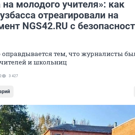
 на молодого учителя»: как
узбасса отреагировали на
мент NGS42.RU с безопаснос
о оправдывается тем, что журналисты бы
учителей и школьниц
2
3 427
арий