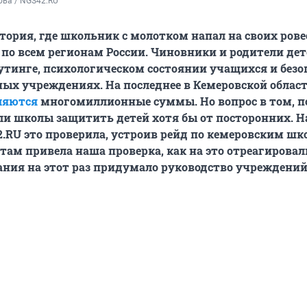
ова / NGS42.RU
тория, где школьник с молотком напал на своих рове
 по всем регионам России. Чиновники и родители дет
утинге, психологическом состоянии учащихся и безо
ных учреждениях. На последнее в Кемеровской облас
ляются
многомиллионные суммы. Но вопрос в том, п
 ли школы защитить детей хотя бы от посторонних. 
.RU это проверила, устроив рейд по кемеровским шк
там привела наша проверка, как на это отреагировал
ания на этот раз придумало руководство учреждений