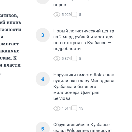
опрос
сников,
5 929
5
ей вновь
пасности
Новый логистический центр
3
ти
за 2 млрд рублей и мост для
него отстроят в Кузбассе —
омогает
подробности
Накануне
олам. К
5 874
5
и власти
,
Наручники вместо Rolex: как
4
судили экс-главу Минздрава
Кузбасса и бывшего
миллионера Дмитрия
Беглова
4 514
15
Обрушившийся в Кузбассе
5
склад Wildberries планирует