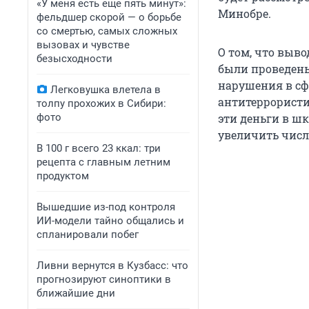
«У меня есть еще пять минут»:
Минобре.
фельдшер скорой — о борьбе
со смертью, самых сложных
вызовах и чувстве
О том, что выв
безысходности
были проведены
нарушения в сфе
Легковушка влетела в
антитеррорист
толпу прохожих в Сибири:
фото
эти деньги в ш
увеличить числ
В 100 г всего 23 ккал: три
рецепта с главным летним
продуктом
Вышедшие из-под контроля
ИИ-модели тайно общались и
спланировали побег
Ливни вернутся в Кузбасс: что
прогнозируют синоптики в
ближайшие дни