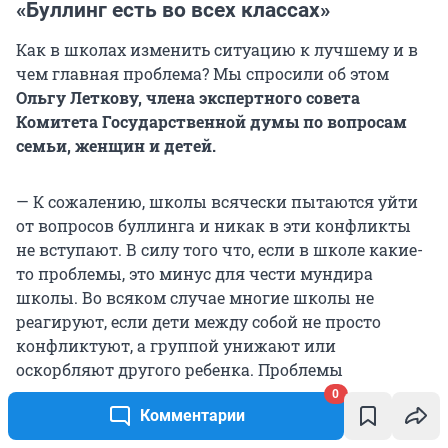
«Буллинг есть во всех классах»
Как в школах изменить ситуацию к лучшему и в
чем главная проблема? Мы спросили об этом
Ольгу Леткову, члена экспертного совета
Комитета Государственной думы по вопросам
семьи, женщин и детей.
— К сожалению, школы всячески пытаются уйти
от вопросов буллинга и никак в эти конфликты
не вступают. В силу того что, если в школе какие-
то проблемы, это минус для чести мундира
школы. Во всяком случае многие школы не
реагируют, если дети между собой не просто
конфликтуют, а группой унижают или
оскорбляют другого ребенка. Проблемы
усугубляются. А буллинг сегодня практически
0
Комментарии
везде, во всех классах есть. Многие дети получают
травмы, и родители не всегда даже знают об этом.