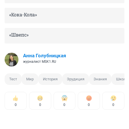
«Кока-Кола»
«Швепс»
Анна Голубницкая
журналист MSK1.RU
Тест
Мир
История
Эрудиция
Знания
Школь
0
0
0
0
0