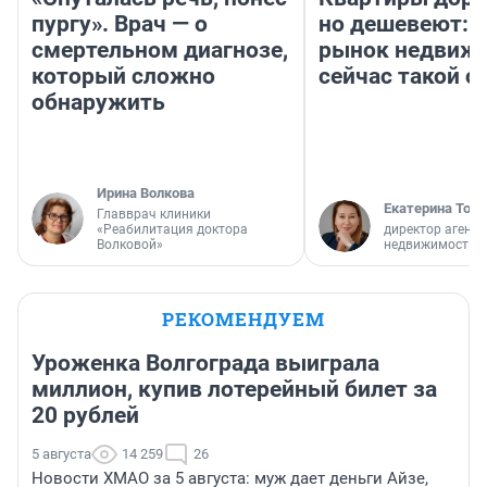
пургу». Врач — о
но дешевеют: 
смертельном диагнозе,
рынок недвиж
который сложно
сейчас такой 
обнаружить
Ирина Волкова
Екатерина Торо
Главврач клиники
«Реабилитация доктора
директор агентс
Волковой»
недвижимости
РЕКОМЕНДУЕМ
Уроженка Волгограда выиграла
миллион, купив лотерейный билет за
20 рублей
5 августа
14 259
26
Новости ХМАО за 5 августа: муж дает деньги Айзе,