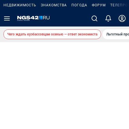
НЕДВИЖИМОСТЬ
ЗНАКОМСТВА
ПОГОДА
ФОРУМ
ТЕЛЕПРО
Чего ждать кузбассовцам осенью — ответ экономиста
Льготный про