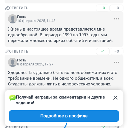
+0
–0
ОТВЕТИТЬ
Гость
10 февраля 2025, 14:43
Жизнь в настоящее время представляется мне 
однообразной. В период с 1990 по 1997 годы мы 
пережили множество ярких событий и испытаний.
+1
–0
ОТВЕТИТЬ
Гость
8 февраля 2025, 17:27
Здорово. Так должно быть во всех общежитиях и это 
требование времени. Не одного общежития, а всех. 
Студенты должны жить в человеческих условиях.
+4
–0
ОТВЕТИТЬ
Получай награды за комментарии и другие 
задания!
Гость
6 февраля 2025, 21:59
Подробнее в профиле
Что есть 'правком'? Профком может всё-таки?
+2
–0
ОТВЕТИТЬ