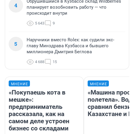
Обрушившийся в Кузбассе склад Wildberries
4
планирует возобновить работу — что
происходит внутри
5 643
9
Наручники вместо Rolex: как судили экс-
5
главу Минздрава Кузбасса и бывшего
миллионера Дмитрия Беглова
4 688
15
МНЕНИЕ
МНЕНИЕ
«Покупаешь кота в
«Машина прост
мешке»:
полетела». Вод
предприниматель
сравнил бензин
рассказала, как на
Казахстане и Р
самом деле устроен
бизнес со складами