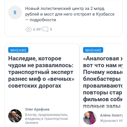
Новый логистический центр за 2 млрд
5
рублей и мост для него отстроят в Кузбассе
— подробности
6 391
5
МНЕНИЕ
МНЕНИЕ
Наследие, которое
«Аналоговая ж
чудом не развалилось:
вот что нам ну
транспортный эксперт
Почему новые
разнес миф о «вечных»
блокбастеры
советских дорогах
проваливаются,
повторы стары
фильмов соби
полные залы
Олег Арефьев
Блогер, предприниматель,
Алёна Золотух
владелец в транспортном
Журналист НГС
бизнесе