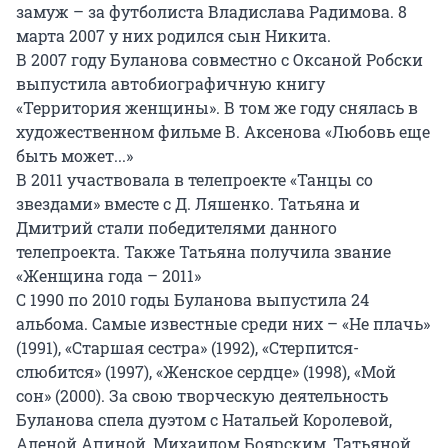
замуж – за футболиста Владислава Радимова. 8
марта 2007 у них родился сын Никита.
В 2007 году Буланова совместно с Оксаной Робски
выпустила автобиографичную книгу
«Территория женщины». В том же году снялась в
художественном фильме В. Аксенова «Любовь еще
быть может...»
В 2011 участвовала в телепроекте «Танцы со
звездами» вместе с Д. Ляшенко. Татьяна и
Дмитрий стали победителями данного
телепроекта. Также Татьяна получила звание
«Женщина года – 2011»
С 1990 по 2010 годы Буланова выпустила 24
альбома. Самые известные среди них – «Не плачь»
(1991), «Старшая сестра» (1992), «Стерпится-
слюбится» (1997), «Женское сердце» (1998), «Мой
сон» (2000). За свою творческую деятельность
Буланова спела дуэтом с Натальей Королевой,
Аленой Апиной, Михаилом Боярским, Татьяной