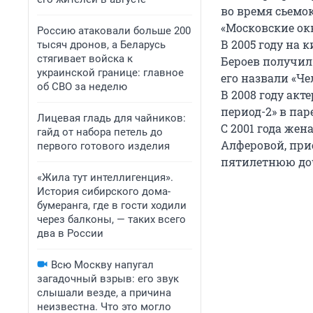
во время сьемок
«Московские окн
Россию атаковали больше 200
В 2005 году на 
тысяч дронов, а Беларусь
стягивает войска к
Бероев получил
украинской границе: главное
его назвали «Че
об СВО за неделю
В 2008 году ак
период-2» в пар
Лицевая гладь для чайников:
С 2001 года же
гайд от набора петель до
Алферовой, при
первого готового изделия
пятилетнюю до
«Жила тут интеллигенция».
История сибирского дома-
бумеранга, где в гости ходили
через балконы, — таких всего
два в России
Всю Москву напугал
загадочный взрыв: его звук
слышали везде, а причина
неизвестна. Что это могло