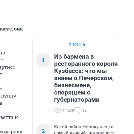
аете, она
ТОП 5
по
Из бармена в
1
 –
ресторанного короля
артист
Кузбасса: что мы
т
знаем о Печерском,
бизнесмене,
е
спорящем с
труппу
губернаторами
в
14 269
12
ьетта и
Какой район Новокузнецка
2
ские роли
самый лучший для жизни —