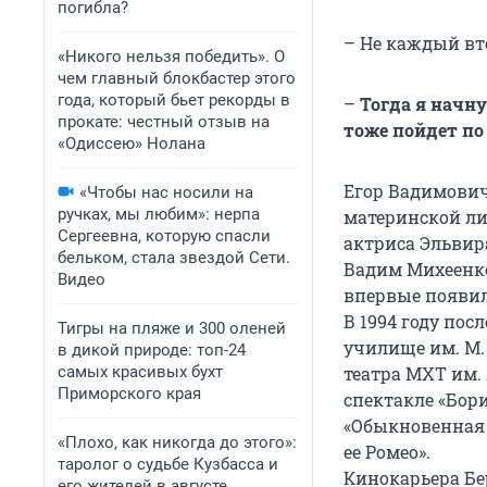
погибла?
– Не каждый вт
«Никого нельзя победить». О
чем главный блокбастер этого
года, который бьет рекорды в
–
Тогда я начну
прокате: честный отзыв на
тоже пойдет по
«Одиссею» Нолана
Егор Вадимович 
«Чтобы нас носили на
ручках, мы любим»: нерпа
материнской ли
Сергеевна, которую спасли
актриса Эльвира
бельком, стала звездой Сети.
Вадим Михеенко
Видео
впервые появил
В 1994 году по
Тигры на пляже и 300 оленей
училище им. М.
в дикой природе: топ-24
самых красивых бухт
театра МХТ им. 
Приморского края
спектакле «Бори
«Обыкновенная и
«Плохо, как никогда до этого»:
ее Ромео».
таролог о судьбе Кузбасса и
Кинокарьера Бе
его жителей в августе