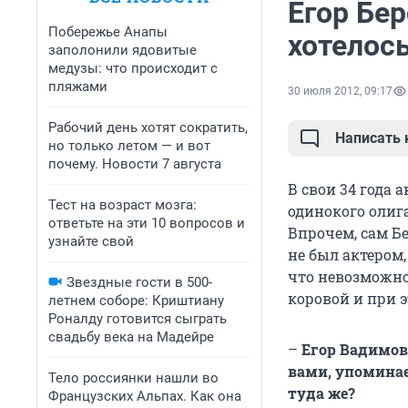
Егор Бер
Побережье Анапы
хотелос
заполонили ядовитые
медузы: что происходит с
пляжами
30 июля 2012, 09:17
Рабочий день хотят сократить,
Написать
но только летом — и вот
почему. Новости 7 августа
В свои 34 года 
Тест на возраст мозга:
одинокого олиг
ответьте на эти 10 вопросов и
Впрочем, сам Бе
узнайте свой
не был актером
что невозможно 
Звездные гости в 500-
коровой и при э
летнем соборе: Криштиану
Роналду готовится сыграть
свадьбу века на Мадейре
–
Егор Вадимов
вами, упоминае
Тело россиянки нашли во
туда же?
Французских Альпах. Как она