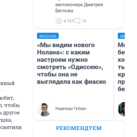
миллионера Дмитрия
Беглова
4 727
15
МНЕНИЕ
МНЕНИ
«Мы видим нового
Мой б
Нолана»: с каким
береж
настроем нужно
хотел
смотреть «Одиссею»,
тысяч
чтобы она не
креди
выглядела как фиаско
приех
ленный
безоп
т
любит,
л, чтобы
Надежда Губарь
ь другое
ушка,
освятили
РЕКОМЕНДУЕМ