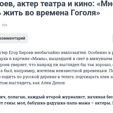
оев, актер театра и кино: «М
ь жить во времена Гоголя»
304
 комментарий
актер Егор Бероев необычайно импозантен. Особенно в
арха в картине «Мамы», вышедшей в свет в минувшем 
роев уверяет, что навряд ли выглядел бы так хорошо,
, а был, например, жителем неизвестной деревеньки. 
ездить по русской деревне в телеге, подчищать хлев з
том выглядеть, как Ален Делон.
ич, полагаю, каждый второй журналист, начиная бес
т гены: мол, бабушка-дедушка-папа-мама – актеры.