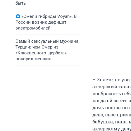
быть
«Смели гибриды Voyah». В
России возник дефицит
электромобилей
Самый сексуальный мужчина
Турции: чем Омер из
«Клюквенного щербета»
покорил женщин
– Знаете, не ув
актерский талан
воображать себ
когда ей за это
дочь пошла по н
дело, свое приз
бабушка, папа,
актерскому делу