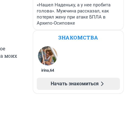
«Нашел Наденьку, а у нее пробита
голова». Мужчина рассказал, как
потерял жену при атаке БПЛА в
Архипо-Осиповке
ЗНАКОМСТВА
ое
ва моих
irina
,
64
Начать знакомиться