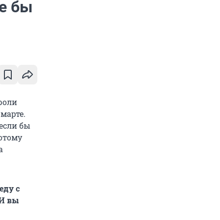
не бы
 роли
марте.
 если бы
Потому
а
еду с
 И вы