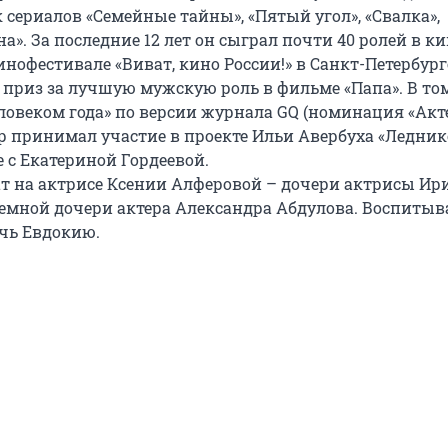
 сериалов «Семейные тайны», «Пятый угол», «Свалка»,
а». За последние 12 лет он сыграл почти 40 ролей в ки
кинофестивале «Виват, кино России!» в Санкт-Петербург
 приз за лучшую мужскую роль в фильме «Папа». В том
ловеком года» по версии журнала GQ (номинация «Акте
тер принимал участие в проекте Ильи Авербуха «Ледни
е с Екатериной Гордеевой.
нат на актрисе Ксении Алферовой – дочери актрисы И
емной дочери актера Александра Абдулова. Воспитыв
чь Евдокию.