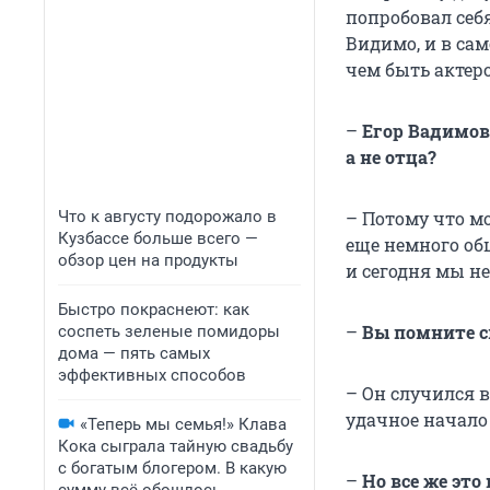
попробовал себ
Видимо, и в сам
чем быть актеро
–
Егор Вадимов
а не отца?
Что к августу подорожало в
– Потому что мо
Кузбассе больше всего —
еще немного общ
обзор цен на продукты
и сегодня мы не
Быстро покраснеют: как
–
Вы помните с
соспеть зеленые помидоры
дома — пять самых
эффективных способов
– Он случился в
удачное начало 
«Теперь мы семья!» Клава
Кока сыграла тайную свадьбу
с богатым блогером. В какую
–
Но все же это