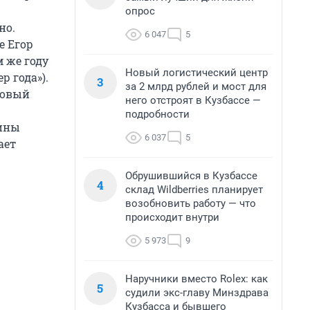
опрос
но.
6 047
5
е Егор
 же году
Новый логистический центр
р года»).
3
за 2 млрд рублей и мост для
ковый
него отстроят в Кузбассе —
подробности
рины
6 037
5
ает
Обрушившийся в Кузбассе
4
склад Wildberries планирует
возобновить работу — что
происходит внутри
5 973
9
Наручники вместо Rolex: как
5
судили экс-главу Минздрава
Кузбасса и бывшего