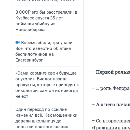
В СССР его бы расстреляли: в
Кузбассе спустя 35 лет
поймали убийцу из
Новосибирска
Восемь сбили, три упали.
Все, что известно об атаке
беспилотников на
Екатеринбург
–
Первой ролью
«Сами кормите свои будущие
опухоли». Биолог назвал
продукты, которые приводят к
– … роль Федора
онкологии, сам он их никогда
не ест
–
А с чего нач
Один переход по ссылке
изменил всё. Как мошенники
– Со второстепе
довели школьницу до
попытки поджога здания
«Гражданин нач