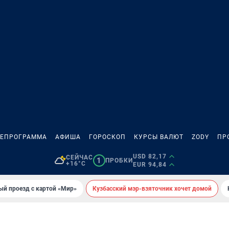
ЛЕПРОГРАММА
АФИША
ГОРОСКОП
КУРСЫ ВАЛЮТ
ZODY
ПР
USD 82,17
СЕЙЧАС
1
ПРОБКИ
+16°C
EUR 94,84
ый проезд с картой «Мир»
Кузбасский мэр-взяточник хочет домой