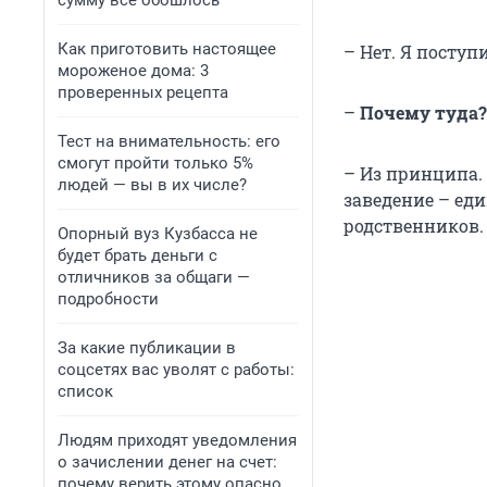
сумму всё обошлось
Как приготовить настоящее
– Нет. Я посту
мороженое дома: 3
проверенных рецепта
–
Почему туда?
Тест на внимательность: его
смогут пройти только 5%
– Из принципа. 
людей — вы в их числе?
заведение – ед
родственников.
Опорный вуз Кузбасса не
будет брать деньги с
отличников за общаги —
подробности
За какие публикации в
соцсетях вас уволят с работы:
список
Людям приходят уведомления
о зачислении денег на счет:
почему верить этому опасно