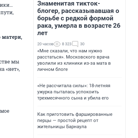
Знаменитая тикток-
ники…
блогер, рассказывавшая о
 пути,
борьбе с редкой формой
рака, умерла в возрасте 26
лет
 матери,
20 часов
8 323
30
«Мне сказали, что нам нужно
расстаться». Московского врача
тстве мы
уволили из клиники из-за мата в
а «нет»,
личном блоге
«Не рассчитала силы»: 18-летняя
ужурка пыталась успокоить
трехмесячного сына и убила его
амое
Как приготовить фаршированные
перцы — простой рецепт от
жительницы Барнаула