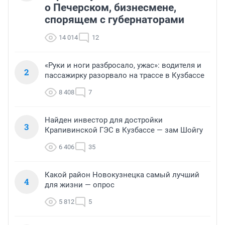
о Печерском, бизнесмене,
спорящем с губернаторами
14 014
12
«Руки и ноги разбросало, ужас»: водителя и
2
пассажирку разорвало на трассе в Кузбассе
8 408
7
Найден инвестор для достройки
3
Крапивинской ГЭС в Кузбассе — зам Шойгу
6 406
35
Какой район Новокузнецка самый лучший
4
для жизни — опрос
5 812
5