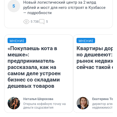
Новый логистический центр за 2 млрд
5
рублей и мост для него отстроят в Кузбассе
— подробности
5 738
5
МНЕНИЕ
МНЕНИЕ
«Покупаешь кота в
Квартиры дор
мешке»:
но дешевеют: 
предприниматель
рынок недвиж
рассказала, как на
сейчас такой 
самом деле устроен
бизнес со складами
дешевых товаров
Наталья Шорохова
Екатерина Торо
Открыла кофейную точку на
директор агентс
деньги соцразвития
недвижимости