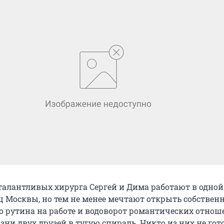
талантливых хирурга Сергей и Дима работают в одной
 Москвы, но тем не менее мечтают открыть собствен
о рутина на работе и водоворот романтических отно
ни двух друзей в тугую спираль. Никто из них не гот