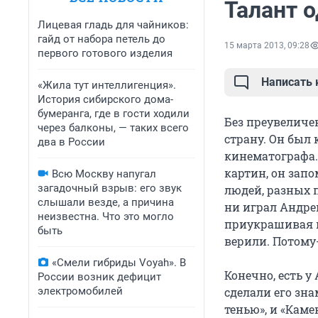
Талант о
Лицевая гладь для чайников:
гайд от набора петель до
15 марта 2013, 09:28
первого готового изделия
Написать
«Жила тут интеллигенция».
История сибирского дома-
бумеранга, где в гости ходили
Без преувеличе
через балконы, — таких всего
страну. Он был 
два в России
кинематографа. 
картин, он запо
Всю Москву напугал
загадочный взрыв: его звук
людей, разных 
слышали везде, а причина
ни играл Андрей
неизвестна. Что это могло
приукрашивая и
быть
верили. Потому
«Смели гибриды Voyah». В
Конечно, есть у
России возник дефицит
электромобилей
сделали его зна
тенью», и «Каме