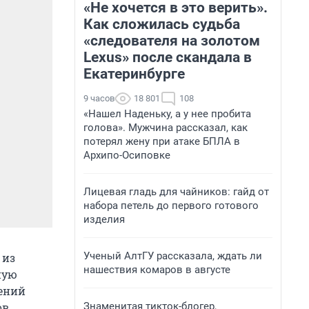
«Не хочется в это верить».
Как сложилась судьба
«следователя на золотом
Lexus» после скандала в
Екатеринбурге
9 часов
18 801
108
«Нашел Наденьку, а у нее пробита
голова». Мужчина рассказал, как
потерял жену при атаке БПЛА в
Архипо-Осиповке
Лицевая гладь для чайников: гайд от
набора петель до первого готового
изделия
Ученый АлтГУ рассказала, ждать ли
 из
нашествия комаров в августе
ную
шений
Знаменитая тикток-блогер,
ов