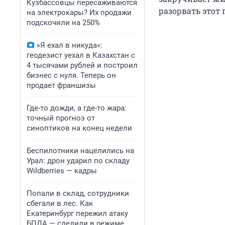
Кузбассовцы пересаживаются
разорвать этот 
на электрокары? Их продажи
подскочили на 250%
«Я ехал в никуда»:
геодезист уехал в Казахстан с
4 тысячами рублей и построил
бизнес с нуля. Теперь он
продает франшизы
Где-то дожди, а где-то жара:
точный прогноз от
синоптиков на конец недели
Беспилотники нацелились на
Урал: дрон ударил по складу
Wildberries — кадры
Попали в склад, сотрудники
сбегали в лес. Как
Екатеринбург пережил атаку
БПЛА — следили в режиме