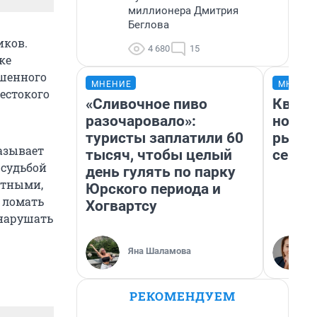
миллионера Дмитрия
Беглова
иков.
4 680
15
ке
ошенного
МНЕНИЕ
МНЕНИ
естокого
«Сливочное пиво
Кварт
разочаровало»:
но де
туристы заплатили 60
рынок
азывает
тысяч, чтобы целый
сейча
 судьбой
день гулять по парку
стными,
Юрского периода и
 ломать
Хогвартсу
 нарушать
Яна Шаламова
РЕКОМЕНДУЕМ