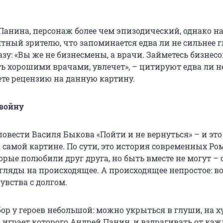
 Панина, персонаж более чем эпизодический, однако н
тный зрителю, что запоминается едва ли не сильнее 
разу: «Вы же не бизнесмены, а врачи. Займетесь бизнес
ь хорошими врачами, увлечет», – цитируют едва ли не
ете рецензию на данную картину.
 войну
овести Василя Быкова «Пойти и не вернуться» – и это
самой картине. По сути, это история современных Ро
орые полюбили друг друга, но быть вместе не могут –
гляды на происходящее. А происходящее непростое: во
чувства с долгом.
ор у героев небольшой: можно укрыться в глуши, на х
 играет которого Андрей Панин, и вздрагивать от каж