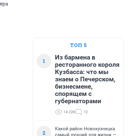
тера
ТОП 5
Из бармена в
1
ресторанного короля
Кузбасса: что мы
знаем о Печерском,
бизнесмене,
спорящем с
губернаторами
14 228
12
Какой район Новокузнецка
2
самый лучший для жизни —