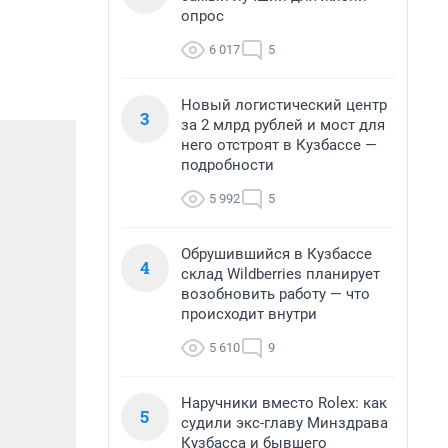
опрос
6 017
5
Новый логистический центр
3
за 2 млрд рублей и мост для
него отстроят в Кузбассе —
подробности
5 992
5
Обрушившийся в Кузбассе
4
склад Wildberries планирует
возобновить работу — что
происходит внутри
5 610
9
Наручники вместо Rolex: как
5
судили экс-главу Минздрава
Кузбасса и бывшего