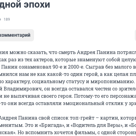
дной эпохи
189
 комментарий
ния можно сказать, что смерть Андрея Панина потряс
как раз из тех актеров, которые знаменуют собой целу
Панин ознаменовал 90-е и 2000-е. Сыграв без малого в
мнился нам не как какой-то один герой, а как целая п
по характеру, социальному статусу и миропониманию.
 Владимирович, он всегда оставался честен со зрител
 не выпячивая своего героя. Потому-то его персонаж
-то они всегда оставляли эмоциональный отклик у зр
 Андрея Панина свой список топ-грейт – картин, котор
менитым. Это и «Бригада», и «Водитель для Веры», и «Б
нская». Но вспомнить хочется фильмы, с одной сторон