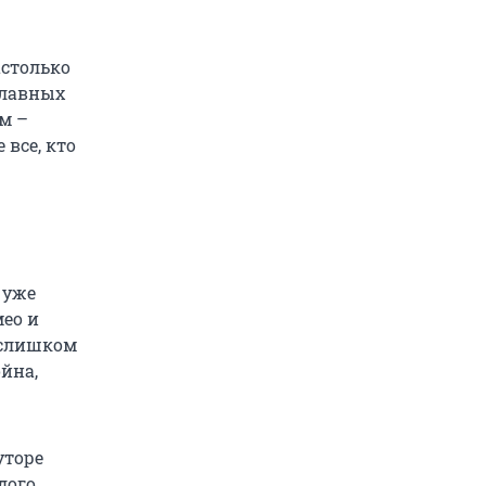
астолько
главных
ом –
 все, кто
 уже
мео и
 слишком
йна,
уторе
дого