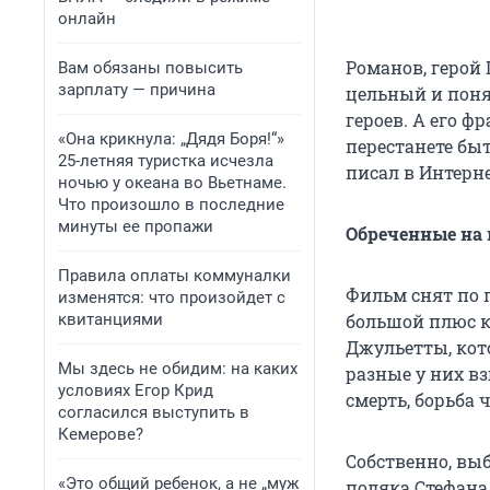
онлайн
Романов, герой
Вам обязаны повысить
зарплату — причина
цельный и поня
героев. А его ф
«Она крикнула: „Дядя Боря!“»
перестанете быт
25-летняя туристка исчезла
писал в Интерн
ночью у океана во Вьетнаме.
Что произошло в последние
минуты ее пропажи
Обреченные на
Правила оплаты коммуналки
Фильм снят по п
изменятся: что произойдет с
квитанциями
большой плюс к 
Джульетты, кот
Мы здесь не обидим: на каких
разные у них вз
условиях Егор Крид
смерть, борьба 
согласился выступить в
Кемерове?
Собственно, выб
«Это общий ребенок, а не „муж
поляка Стефана,