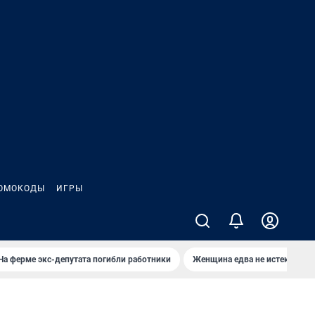
ОМОКОДЫ
ИГРЫ
На ферме экс-депутата погибли работники
Женщина едва не истекла кро