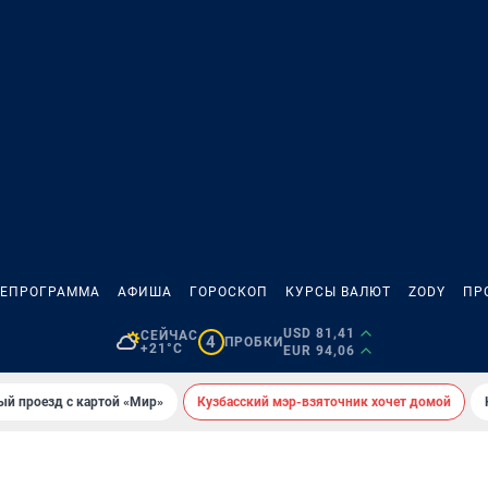
ЛЕПРОГРАММА
АФИША
ГОРОСКОП
КУРСЫ ВАЛЮТ
ZODY
ПР
USD 81,41
СЕЙЧАС
4
ПРОБКИ
+21°C
EUR 94,06
ый проезд с картой «Мир»
Кузбасский мэр-взяточник хочет домой