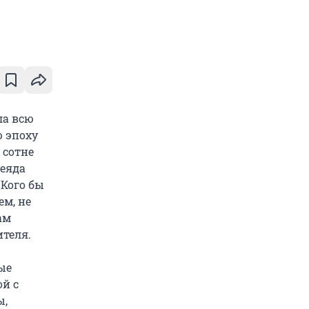
ла всю
ю эпоху
 сотне
леяда
 Кого бы
ем, не
ам
ителя.
ые
ой с
ы,