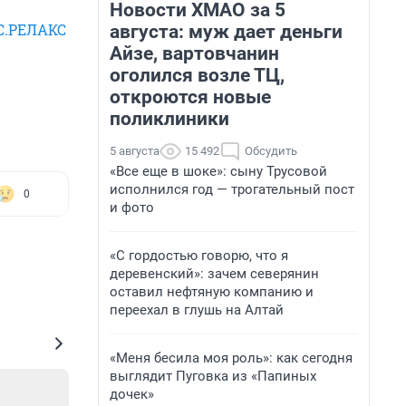
Новости ХМАО за 5
ГС.РЕЛАКС
августа: муж дает деньги
Айзе, вартовчанин
оголился возле ТЦ,
откроются новые
поликлиники
5 августа
15 492
Обсудить
«Все еще в шоке»: сыну Трусовой
исполнился год — трогательный пост
0
и фото
«С гордостью говорю, что я
деревенский»: зачем северянин
оставил нефтяную компанию и
переехал в глушь на Алтай
«Меня бесила моя роль»: как сегодня
выглядит Пуговка из «Папиных
дочек»