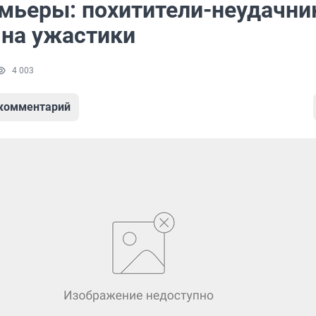
мьеры: похитители-неудачни
 на ужастики
4 003
 комментарий