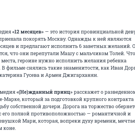
медия
«12 месяцев»
— это история провинциальной де
приехала покорять Москву. Однажды к ней являются
есяцев и предлагают исполнить 6 заветных желаний. 
тся, что они перепутали Машу с мальчиком Толей. Чт
и места, героине нужно исполнить желания ребенка
. В фильме снялись такие знаменитости, как Иван Дор
катерина Гусева и Армен Джигарханян.
омедия
«(Не)жданный принц»
расскажет о разведенно
е-Марке, который за подготовкой крупного контракта 
ьбу собственной дочери. Дорога на торжество обернет
 с его полной противоположностью — романтичной и
евушкой Мари, которая, вопреки духу времени, мечтае
м коне.