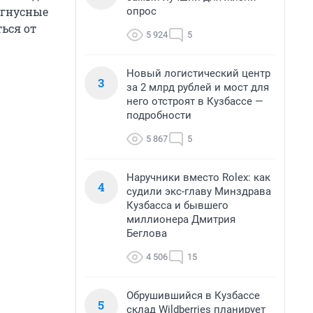
 гнусные
опрос
ься от
5 924
5
Новый логистический центр
3
за 2 млрд рублей и мост для
него отстроят в Кузбассе —
подробности
5 867
5
Наручники вместо Rolex: как
4
судили экс-главу Минздрава
Кузбасса и бывшего
миллионера Дмитрия
Беглова
4 506
15
Обрушившийся в Кузбассе
5
склад Wildberries планирует