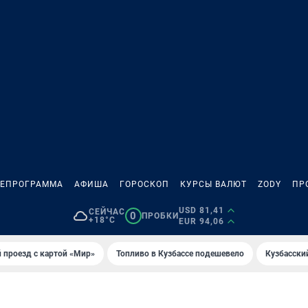
ЛЕПРОГРАММА
АФИША
ГОРОСКОП
КУРСЫ ВАЛЮТ
ZODY
ПР
USD 81,41
СЕЙЧАС
0
ПРОБКИ
+18°C
EUR 94,06
 проезд с картой «Мир»
Топливо в Кузбассе подешевело
Кузбасски