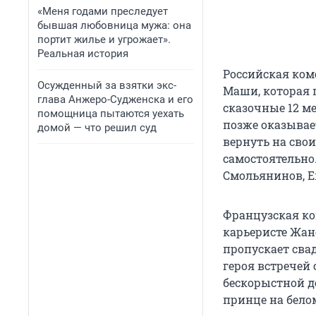
«Меня годами преследует
бывшая любовница мужа: она
портит жилье и угрожает».
Реальная история
Российская ко
Осужденный за взятки экс-
Маши, которая 
глава Анжеро-Судженска и его
сказочные 12 м
помощница пытаются уехать
позже оказывае
домой — что решил суд
вернуть на сво
самостоятельно
Смольянинов, Е
Французская к
карьеристе Жан
пропускает свад
героя встречей
бескорыстной д
принце на бело