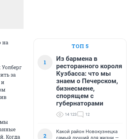
ю на
ТОП 5
Из бармена в
1
ресторанного короля
 Уолберг
Кузбасса: что мы
ить за
знаем о Печерском,
 и
бизнесмене,
ом
спорящем с
тив
губернаторами
14 123
12
ьмы
ранные
Какой район Новокузнецка
2
й. Когда
самый лучший для жизни —