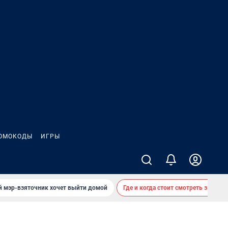
ОМОКОДЫ
ИГРЫ
й мэр-взяточник хочет выйти домой
Где и когда стоит смотреть звездоп