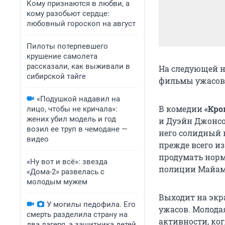
Кому признаются в любви, а
кому разобьют сердце:
любовный гороскоп на август
Пилоты потерпевшего
крушение самолета
рассказали, как выживали в
На следующей н
сибирской тайге
фильмы ужасов
«Подушкой надавил на
В комедии
«Кро
лицо, чтобы не кричала»:
жених убил модель и год
и Дуэйн Джонсо
возил ее труп в чемодане —
него солидный 
видео
прежде всего из
продумать норм
«Ну вот и всё»: звезда
полиции Майам
«Дома-2» развелась с
молодым мужем
Выходит на эк
У могилы педофила. Его
ужасов. Молода
смерть разделила страну на
активности, ко
два лагеря, а защитника детей