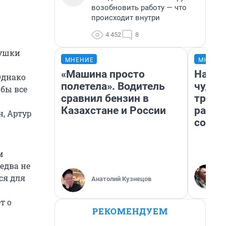
возобновить работу — что
происходит внутри
4 452
8
вушки
МНЕНИЕ
МНЕНИ
«Машина просто
Насле
Однако
полетела». Водитель
чудом
обы все
сравнил бензин в
транс
Казахстане и России
разне
н, Артур
совет
м
едва не
ся для
Анатолий Кузнецов
т о
РЕКОМЕНДУЕМ