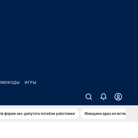
ОМОКОДЫ
ИГРЫ
На ферме экс-депутата погибли работники
Женщина едва не истекла кро