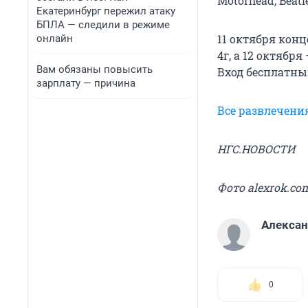
Motorhead, Beatle
Екатеринбург пережил атаку
БПЛА — следили в режиме
11 октября конц
онлайн
4г, а 12 октября
Вам обязаны повысить
Вход бесплатны
зарплату — причина
Все развлечени
НГС.НОВОСТИ
Фото alexrok.co
Алекса
0