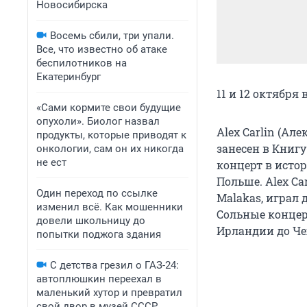
Новосибирска
Восемь сбили, три упали.
Все, что известно об атаке
беспилотников на
Екатеринбург
11 и 12 октября
«Сами кормите свои будущие
опухоли». Биолог назвал
Alex Carlin (Ал
продукты, которые приводят к
занесен в Книг
онкологии, сам он их никогда
не ест
концерт в исто
Польше. Alex Car
Один переход по ссылке
Malakas, играл
изменил всё. Как мошенники
Сольные концерт
довели школьницу до
Ирландии до Че
попытки поджога здания
С детства грезил о ГАЗ-24:
автоплюшкин переехал в
маленький хутор и превратил
свой двор в музей СССР