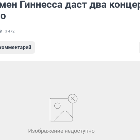
мен Гиннесса даст два конце
во
3 472
 комментарий