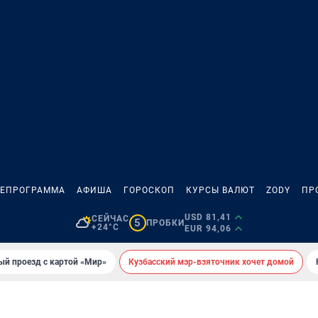
ЛЕПРОГРАММА
АФИША
ГОРОСКОП
КУРСЫ ВАЛЮТ
ZODY
ПР
USD 81,41
СЕЙЧАС
5
ПРОБКИ
+24°C
EUR 94,06
ый проезд с картой «Мир»
Кузбасский мэр-взяточник хочет домой