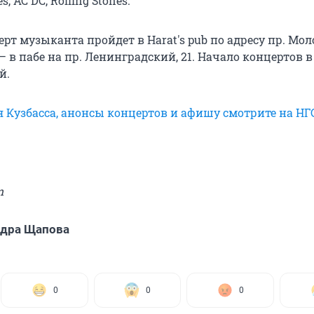
s, AC DC, Rolling Stones.
ерт музыканта пройдет в Harat's pub по адресу пр. Мо
 — в пабе на пр. Ленинградский, 21. Начало концертов в 
й.
я Кузбасса, анонсы концертов и афишу смотрите на Н
m
ндра Щапова
0
0
0