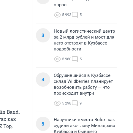
опрос
5 993
5
Новый логистический центр
3
за 2 млрд рублей и мост для
него отстроят в Кузбассе —
подробности
5 960
5
Обрушившийся в Кузбассе
4
склад Wildberries планирует
возобновить работу — что
происходит внутри
5 298
9
in Band.
тах как
Наручники вместо Rolex: как
5
судили экс-главу Минздрава
 Top,
Кузбасса и бывшего