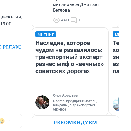
миллионера Дмитрия
Беглова
лодежный,
4 650
15
19:00.
МНЕНИЕ
МНЕНИ
Наследие, которое
Тепло
ГС.РЕЛАКС
чудом не развалилось:
холод
транспортный эксперт
зимой
разнес миф о «вечных»
ездит
советских дорогах
плюсы
Олег Арефьев
Блогер, предприниматель,
владелец в транспортном
бизнесе
РЕКОМЕНДУЕМ
0