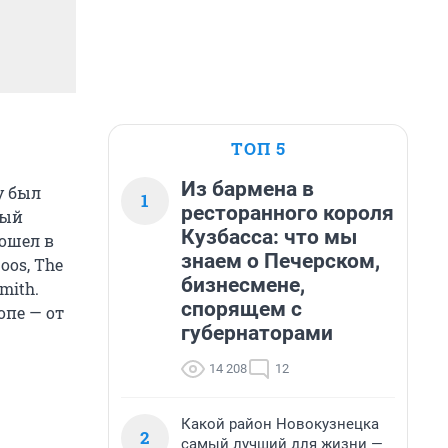
ТОП 5
Из бармена в
у был
1
ресторанного короля
ный
Кузбасса: что мы
рошел в
знаем о Печерском,
oos, The
бизнесмене,
mith.
спорящем с
опе — от
губернаторами
14 208
12
Какой район Новокузнецка
2
самый лучший для жизни —