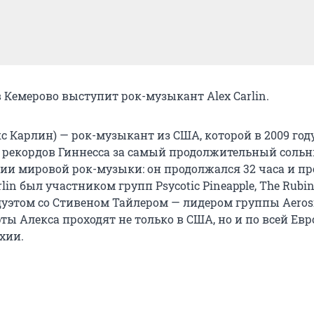
 в Кемерово выступит рок-музыкант Alex Carlin.
екс Карлин) — рок-музыкант из США, которой в 2009 год
у рекордов Гиннесса за самый продолжительный соль
рии мировой рок-музыки: он продолжался 32 часа и п
lin был участником групп Psycotic Pineapple, The Rubin
 дуэтом со Стивеном Тайлером — лидером группы Aeros
ы Алекса проходят не только в США, но и по всей Евр
хии.