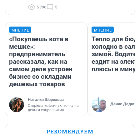
5 796
5
МНЕНИЕ
МНЕНИЕ
«Покупаешь кота в
Тепло для бюд
мешке»:
холодно в сало
предприниматель
зимой. Водител
рассказала, как на
ездит на элект
самом деле устроен
плюсы и мину
бизнес со складами
дешевых товаров
Наталья Шорохова
Денис Дедюхи
Открыла кофейную точку на
деньги соцразвития
РЕКОМЕНДУЕМ