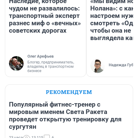
Наследие, которое
«Мы видим нов
чудом не развалилось:
Нолана»: с как
транспортный эксперт
настроем нужн
разнес миф о «вечных»
смотреть «Оди
советских дорогах
чтобы она не
выглядела как
Олег Арефьев
Блогер, предприниматель,
Надежда Губар
владелец в транспортном
бизнесе
РЕКОМЕНДУЕМ
Популярный фитнес-тренер с
мировым именем Света Ракета
проведет открытую тренировку для
сургутян
23 часа
13 115
6