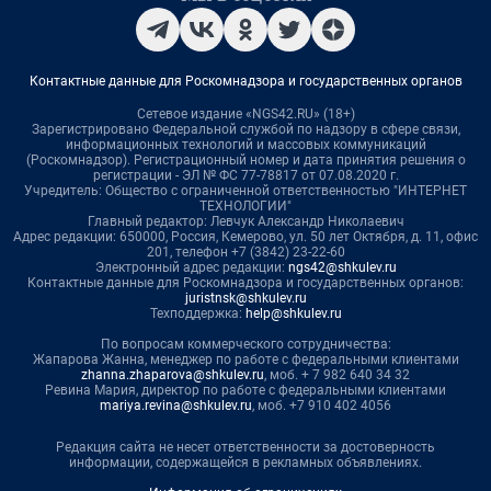
Контактные данные для Роскомнадзора и государственных органов
Сетевое издание «NGS42.RU» (18+)
Зарегистрировано Федеральной службой по надзору в сфере связи,
информационных технологий и массовых коммуникаций
(Роскомнадзор). Регистрационный номер и дата принятия решения о
регистрации - ЭЛ № ФС 77-78817 от 07.08.2020 г.
Учредитель: Общество с ограниченной ответственностью "ИНТЕРНЕТ
ТЕХНОЛОГИИ"
Главный редактор: Левчук Александр Николаевич
Адрес редакции: 650000, Россия, Кемерово, ул. 50 лет Октября, д. 11, офис
201, телефон +7 (3842) 23-22-60
Электронный адрес редакции:
ngs42@shkulev.ru
Контактные данные для Роскомнадзора и государственных органов:
juristnsk@shkulev.ru
Техподдержка:
help@shkulev.ru
По вопросам коммерческого сотрудничества:
Жапарова Жанна, менеджер по работе с федеральными клиентами
zhanna.zhaparova@shkulev.ru
, моб. + 7 982 640 34 32
Ревина Мария, директор по работе с федеральными клиентами
mariya.revina@shkulev.ru
, моб. +7 910 402 4056
Редакция сайта не несет ответственности за достоверность
информации, содержащейся в рекламных объявлениях.