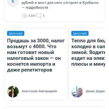
5
рублей и мост для него отстроят в Кузбассе
— подробности
5 841
5
МНЕНИЕ
МНЕНИЕ
Продашь за 3000, налог
Тепло для бюд
возьмут с 4000. Что
холодно в сало
нам готовит новый
зимой. Водител
налоговый закон — он
ездит на элект
коснется импорта и
плюсы и мину
даже репетиторов
Анастасия Завгородняя
Денис Дедюхи