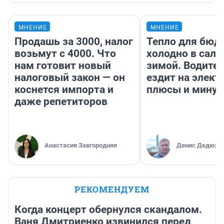
МНЕНИЕ
МНЕНИЕ
Продашь за 3000, налог
Тепло для бюд
возьмут с 4000. Что
холодно в сало
нам готовит новый
зимой. Водител
налоговый закон — он
ездит на элект
коснется импорта и
плюсы и мину
даже репетиторов
Анастасия Завгородняя
Денис Дедюхи
РЕКОМЕНДУЕМ
Когда концерт обернулся скандалом.
Ваня Дмитриенко извинился перед