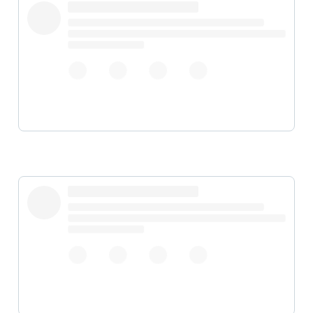
pic.twitter.com/XLCB64C5vQ
#Gmail
#Google
#Youtube
#YouTubeDOWN
pic.twitter.com/m5YZhLKytC