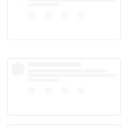
pic.twitter.com/OHxsfiFGCZ
pic.twitter.com/ykuZ1jxel1
#YouTubeDOWN