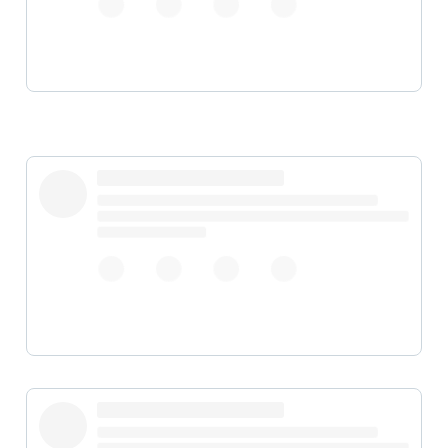
pic.twitter.com/Q3qwU5D436
#YouTubeDOWN
#googledown