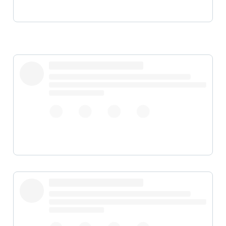
pic.twitter.com/hCoP425fyM
pic.twitter.com/zS9ATD0rTR