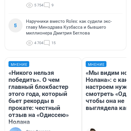
5 754
9
Наручники вместо Rolex: как судили экс-
5
главу Минздрава Кузбасса и бывшего
миллионера Дмитрия Беглова
4 704
15
МНЕНИЕ
МНЕНИЕ
«Никого нельзя
«Мы видим нов
победить». О чем
Нолана»: с как
главный блокбастер
настроем нужн
этого года, который
смотреть «Оди
бьет рекорды в
чтобы она не
прокате: честный
выглядела как
отзыв на «Одиссею»
Нолана