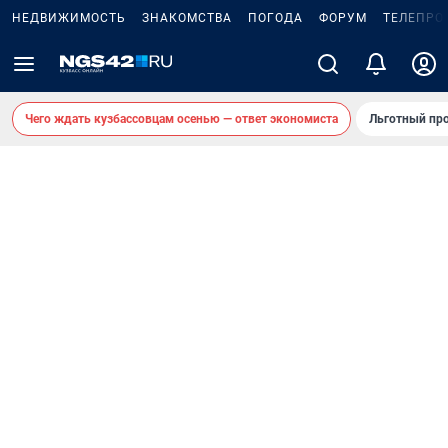
НЕДВИЖИМОСТЬ
ЗНАКОМСТВА
ПОГОДА
ФОРУМ
ТЕЛЕПРО
Чего ждать кузбассовцам осенью — ответ экономиста
Льготный про