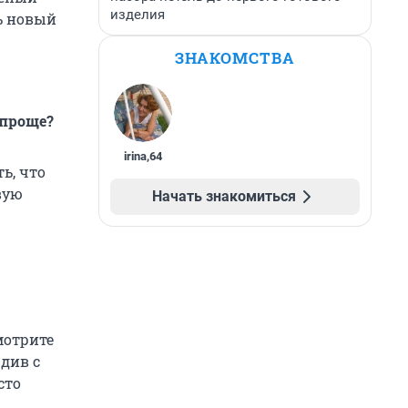
изделия
ть новый
ЗНАКОМСТВА
опроще?
irina
,
64
ь, что
вую
Начать знакомиться
мотрите
див с
сто