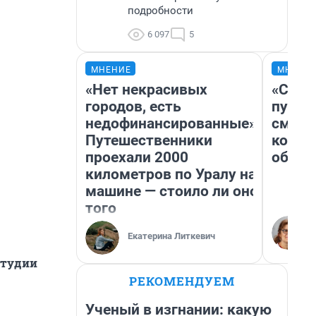
подробности
6 097
5
МНЕНИЕ
МНЕНИ
«Нет некрасивых
«Спут
городов, есть
пургу»
недофинансированные».
смерт
Путешественники
котор
проехали 2000
обнар
километров по Уралу на
машине — стоило ли оно
того
Екатерина Литкевич
студии
РЕКОМЕНДУЕМ
Ученый в изгнании: какую