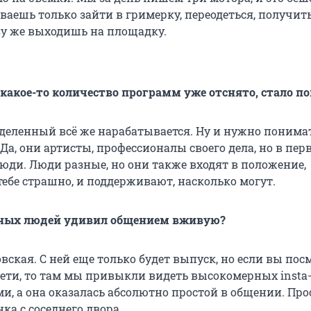
ваешь только зайти в гримерку, переодеться, получи
зу же выходишь на площадку.
а какое-то количество программ уже отснято, стало п
еделенный всё же нарабатывается. Ну и нужно понимат
Да, они артисты, профессионалы своего дела, но в пер
люди. Люди разные, но они также входят в положение,
тебе страшно, и поддерживают, насколько могут.
стных людей удивил общением вживую?
ская. С ней еще только будет выпуск, но если вы пос
сети, то там мы привыкли видеть высокомерных insta-
и, а она оказалась абсолютно простой в общении. Про
ка с соседнего двора.