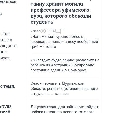
ходишься
тайну хранит могила
профессора уфимского
а
вуза, которого обожали
студенты
2 часа
1 905
1
. Так
«Напоминает куриное мясо»:
орые в
ярославцы нашли в лесу необычный
выходишь
гриб — что это
но с
ится.
«Выглядит, будто сейчас развалится»:
ребенка из Австралии шокировало
состояние зданий в Приморье
Сезон черники в Мурманской
 с теми,
области: рецепт хрустящего ягодного
штруделя за полчаса
а туда
Лицевая гладь для чайников: гайд от
шеный
набора петель до первого готового