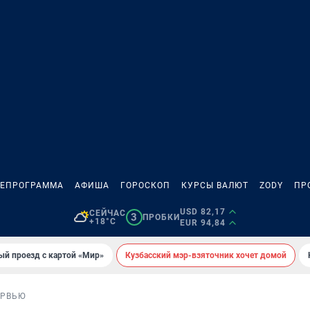
ЛЕПРОГРАММА
АФИША
ГОРОСКОП
КУРСЫ ВАЛЮТ
ZODY
ПР
USD 82,17
СЕЙЧАС
3
ПРОБКИ
+18°C
EUR 94,84
ый проезд с картой «Мир»
Кузбасский мэр-взяточник хочет домой
ЕРВЬЮ