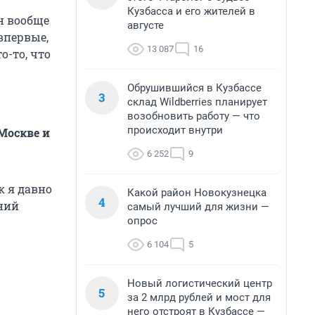
Кузбасса и его жителей в
н вообще
августе
впервые,
13 087
16
о-то, что
Обрушившийся в Кузбассе
3
склад Wildberries планирует
возобновить работу — что
происходит внутри
Москве и
6 252
9
к я давно
Какой район Новокузнецка
4
ний
самый лучший для жизни —
опрос
6 104
5
Новый логистический центр
5
за 2 млрд рублей и мост для
него отстроят в Кузбассе —