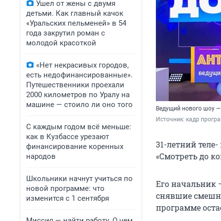
Ушел от жены с двумя
детьми. Как главный качок
«Уральских пельменей» в 54
года закрутил роман с
молодой красоткой
«Нет некрасивых городов,
есть недофинансированные».
Путешественники проехали
2000 километров по Уралу на
машине — стоило ли оно того
Ведущий нового шоу —
Источник: 
кадр прогр
С каждым годом всё меньше:
как в Кузбассе урезают
31-летний теле
финансирование коренных
«Смотреть до ко
народов
Школьники начнут учиться по
Его начальник 
новой программе: что
снявшие смешны
изменится с 1 сентября
программе остае
Миссия — найти работу. О чем