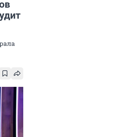
ов
судит
Урала