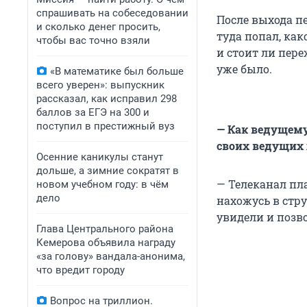
спрашивать на собеседовании
После выхода п
и сколько денег просить,
туда попал, как
чтобы вас точно взяли
и стоит ли пере
уже было.
«В математике был больше
всего уверен»: выпускник
рассказал, как исправил 298
баллов за ЕГЭ на 300 и
поступил в престижный вуз
— Как ведущему
своих ведущих 
Осенние каникулы станут
дольше, а зимние сократят в
— Телеканал пла
новом учебном году: в чём
дело
нахожусь в стр
увидели и позв
Глава Центрального района
Кемерова объявила награду
«за голову» вандала-анонима,
что вредит городу
Вопрос на триллион.