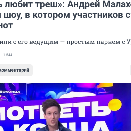
ь любит треш»: Андрей Малах
 шоу, в котором участников 
нот
или с его ведущим — простым парнем с 
1 544
 комментарий