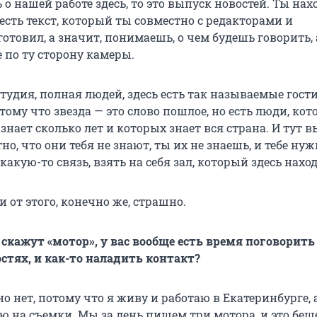
 о нашей работе здесь, то это выпуск новостей. Ты на
я есть текст, который ты совместно с редакторами и
товил, а значит, понимаешь, о чем будешь говорить, 
 по ту сторону камеры.
студия, полная людей, здесь есть так называемые гости
ому что звезда — это слово пошлое, но есть люди, кот
знает сколько лет и которых знает вся страна. И тут 
но, что они тебя не знают, ты их не знаешь, и тебе нуж
акую-то связь, взять на себя зал, который здесь наход
и от этого, конечно же, страшно.
к скажут «мотор», у вас вообще есть время поговорить
остях, и как-то наладить контакт?
о нет, потому что я живу и работаю в Екатеринбурге, 
ю на съемки. Мы за день пишем три мотора, и это бе