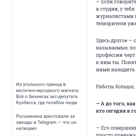
— Если говорить
в студии, у теб
журналистами го
телезрители уже
Здесь другое — 
называемые, пот
профессии черт 
к ним ты. Понят
ними наладить к
Из угольного принца в
Работы больше, 
молочно-мусорного магната.
Всё о бизнесах экс-депутата
Кузбасса, где погибли люди
— А до того, ка
кто сегодня в г
Россиянина арестовали за
звезды в Telegram — что он
— Его совершенн
натворил
просто приезжа