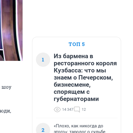
ТОП 5
Из бармена в
1
ресторанного короля
Кузбасса: что мы
знаем о Печерском,
бизнесмене,
о шоу
спорящем с
губернаторами
14 347
12
люди,
«Плохо, как никогда до
2
этого»: таролог о судьбе