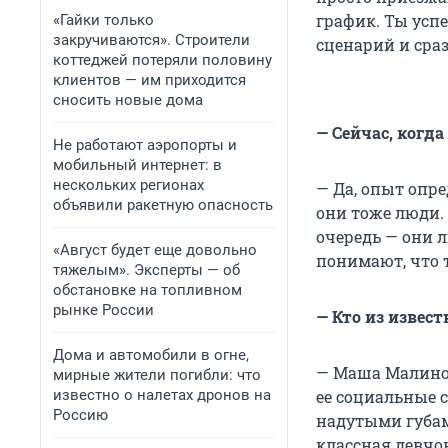
график. Ты успе
«Гайки только
закручиваются». Строители
сценарий и сра
коттеджей потеряли половину
клиентов — им приходится
сносить новые дома
— Сейчас, когд
Не работают аэропорты и
мобильный интернет: в
нескольких регионах
— Да, опыт опр
объявили ракетную опасность
они тоже люди. 
очередь — они 
«Август будет еще довольно
понимают, что 
тяжелым». Эксперты — об
обстановке на топливном
рынке России
— Кто из изве
Дома и автомобили в огне,
— Маша Малинов
мирные жители погибли: что
известно о налетах дронов на
ее социальные 
Россию
надутыми губам
классная девчон