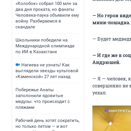
«Колобок» собрал 100 млн за
два дня проката, но фанаты
— Но герои вид
Человека-паука объявили ему
войну. Разбираемся в
мини-лошадка. 
скандале
— Будет медведь
Школьники победили на
Международной олимпиаде
по ИИ в Казахстане
— И где же в с
Андрюшей.
Нагиева не узнать! Как
выглядели звезды культовой
«Каменской» 27 лет назад
— Я — человек, 
совершенно не м
Побережье Анапы
уехал.
заполонили ядовитые
медузы: что происходит с
пляжами
Рабочий день хотят сократить,
но только летом — и вот