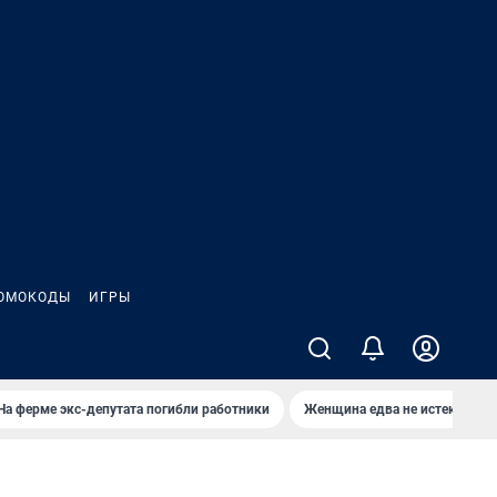
ОМОКОДЫ
ИГРЫ
На ферме экс-депутата погибли работники
Женщина едва не истекла кро