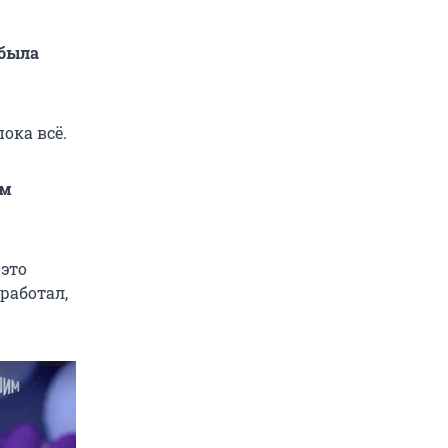
 была
ока всё.
ом
 это
работал,