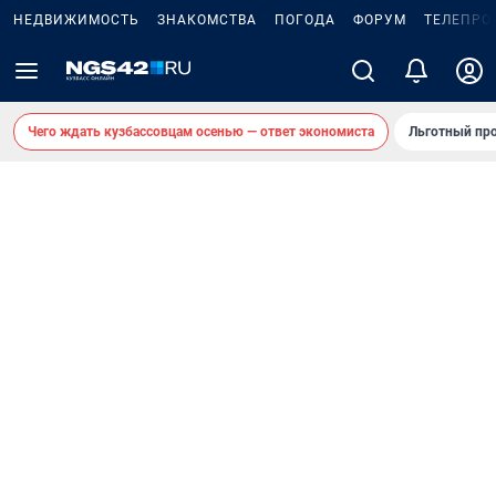
НЕДВИЖИМОСТЬ
ЗНАКОМСТВА
ПОГОДА
ФОРУМ
ТЕЛЕПРО
Чего ждать кузбассовцам осенью — ответ экономиста
Льготный про