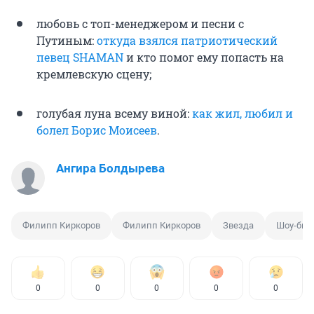
любовь с топ-менеджером и песни с
Путиным:
откуда взялся патриотический
певец SHAMAN
и кто помог ему попасть на
кремлевскую сцену;
голубая луна всему виной:
как жил, любил и
болел Борис Моисеев
.
Ангира Болдырева
Филипп Киркоров
Филипп Киркоров
Звезда
Шоу-биз
0
0
0
0
0