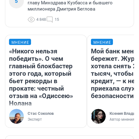
5
главу Минздрава Кузбасса и бывшего
миллионера Дмитрия Беглова
4 848
15
МНЕНИЕ
МНЕНИЕ
«Никого нельзя
Мой банк меня
победить». О чем
бережет. Журн
главный блокбастер
хотела снять 2
этого года, который
тысяч, чтобы п
бьет рекорды в
кредит, — к не
прокате: честный
приехала служ
отзыв на «Одиссею»
безопасности
Нолана
Стас Соколов
Ксения Владим
Эксперт
Автор мнения