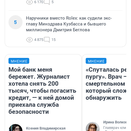
6 170
5
Наручники вместо Rolex: как судили экс-
5
главу Минздрава Кузбасса и бывшего
миллионера Дмитрия Беглова
4 875
15
МНЕНИЕ
МНЕНИЕ
Мой банк меня
«Спуталась реч
бережет. Журналист
пургу». Врач — 
хотела снять 200
смертельном д
тысяч, чтобы погасить
который слож
кредит, — к ней домой
обнаружить
приехала служба
безопасности
Ирина Волкова
Главврач клини
Ксения Владимирская