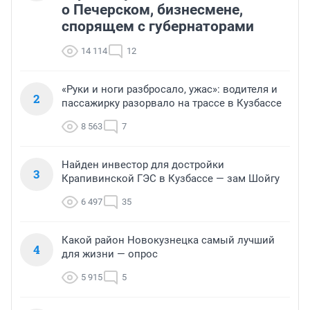
о Печерском, бизнесмене,
спорящем с губернаторами
14 114
12
«Руки и ноги разбросало, ужас»: водителя и
2
пассажирку разорвало на трассе в Кузбассе
8 563
7
Найден инвестор для достройки
3
Крапивинской ГЭС в Кузбассе — зам Шойгу
6 497
35
Какой район Новокузнецка самый лучший
4
для жизни — опрос
5 915
5