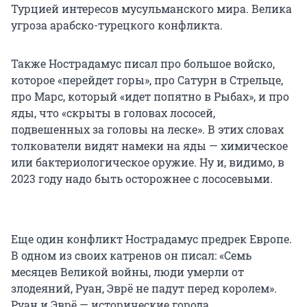
Турцией интересов мусульманского мира. Велика
угроза арабско-турецкого конфликта.
Также Нострадамус писал про большое войско,
которое «перейдет горы», про Сатурн в Стрельце,
про Марс, который «идет попятно в Рыбах», и про
яды, что «скрыты в головах лососей,
подвешенных за головы на леске». В этих словах
толкователи видят намеки на яды — химическое
или бактериологическое оружие. Ну и, видимо, в
2023 году надо быть осторожнее с лососевыми.
Еще один конфликт Нострадамус предрек Европе.
В одном из своих катренов он писал: «Семь
месяцев Великой войны, люди умерли от
злодеяний, Руан, Эврё не падут перед королем».
Руан и Эврё — исторические города,