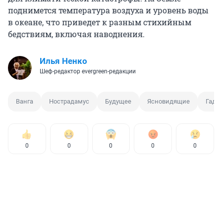
поднимется температура воздуха и уровень воды
в океане, что приведет к разным стихийным
бедствиям, включая наводнения.
Илья Ненко
Шеф-редактор evergreen-редакции
Ванга
Нострадамус
Будущее
Ясновидящие
Гада
0
0
0
0
0