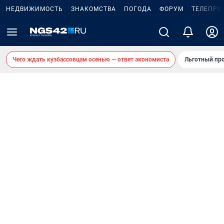
НЕДВИЖИМОСТЬ
ЗНАКОМСТВА
ПОГОДА
ФОРУМ
ТЕЛЕПРО
Чего ждать кузбассовцам осенью — ответ экономиста
Льготный про