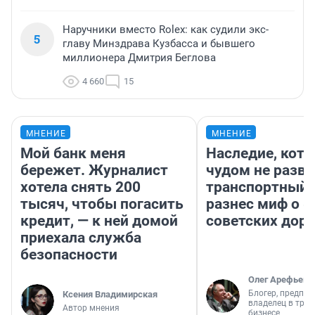
Наручники вместо Rolex: как судили экс-
5
главу Минздрава Кузбасса и бывшего
миллионера Дмитрия Беглова
4 660
15
МНЕНИЕ
МНЕНИЕ
Мой банк меня
Наследие, кото
бережет. Журналист
чудом не разва
хотела снять 200
транспортный 
тысяч, чтобы погасить
разнес миф о 
кредит, — к ней домой
советских доро
приехала служба
безопасности
Олег Арефьев
Блогер, предпри
Ксения Владимирская
владелец в тра
Автор мнения
бизнесе