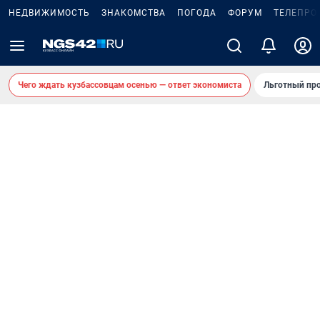
НЕДВИЖИМОСТЬ
ЗНАКОМСТВА
ПОГОДА
ФОРУМ
ТЕЛЕПРО
Чего ждать кузбассовцам осенью — ответ экономиста
Льготный про