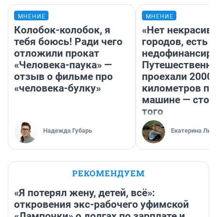
МНЕНИЕ
МНЕНИЕ
Колобок-колобок, я
«Нет некрасив
тебя боюсь! Ради чего
городов, есть
отложили прокат
недофинансиро
«Человека-паука» —
Путешественн
отзыв о фильме про
проехали 2000
«человека-булку»
километров по 
машине — стои
того
Надежда Губарь
Екатерина Лит
РЕКОМЕНДУЕМ
«Я потерял жену, детей, всё»:
откровения экс-рабочего уфимской
«Лампочки» о долгах по зарплате и