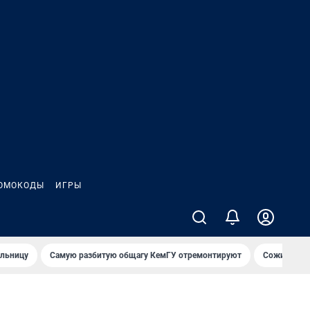
ОМОКОДЫ
ИГРЫ
ольницу
Самую разбитую общагу КемГУ отремонтируют
Сожительни