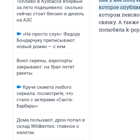
Топливо в Кузбассе впервые
которое опубли
за лето подешевело: сколько
сейчас стоит бензин и дизель
котором пенси
на АЗС
связку. А такж
полюбила k-pop
«Не просто слух»: Федору
Бондарчуку приписывают
новый роман — с кем
Воют сирены, аэропорты
закрывают: на Урал летят
ракеты
Круче сюжета любого
сериала: посмотрите, что
стало с актерами «Санта-
Барбары»
Дома полыхают, дрон попал в
склад Wildberries: главное о
налетах