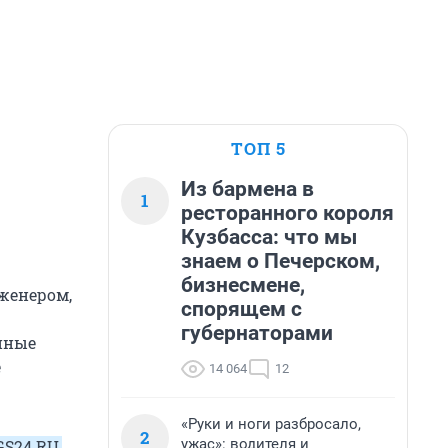
ТОП 5
Из бармена в
1
ресторанного короля
Кузбасса: что мы
знаем о Печерском,
бизнесмене,
нженером,
спорящем с
губернаторами
нные
е
14 064
12
«Руки и ноги разбросало,
2
ужас»: водителя и
GS24.RU
,