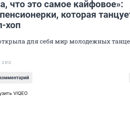
а, что это самое кайфовое»:
пенсионерки, которая танцуе
п-хоп
 открыла для себя мир молодежных танц
2 012
 комментарий
узить VIQEO