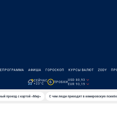
ЛЕПРОГРАММА
АФИША
ГОРОСКОП
КУРСЫ ВАЛЮТ
ZODY
ПР
USD 80,93
СЕЙЧАС
6
ПРОБКИ
+23°C
EUR 93,19
ный проезд с картой «Мир»
С чем люди приходят в кемеровскую психб