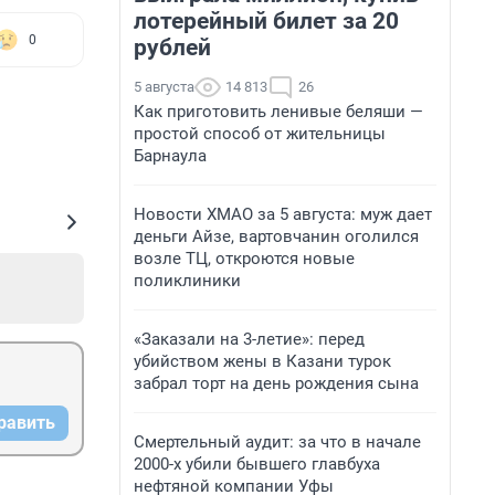
лотерейный билет за 20
0
рублей
5 августа
14 813
26
Как приготовить ленивые беляши —
простой способ от жительницы
Барнаула
Новости ХМАО за 5 августа: муж дает
деньги Айзе, вартовчанин оголился
возле ТЦ, откроются новые
поликлиники
«Заказали на 3-летие»: перед
убийством жены в Казани турок
забрал торт на день рождения сына
равить
Смертельный аудит: за что в начале
2000-х убили бывшего главбуха
нефтяной компании Уфы