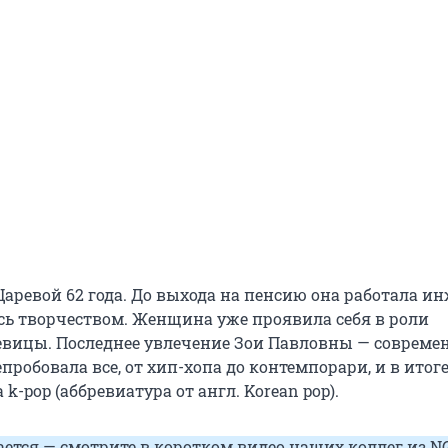
Царевой 62 года. До выхода на пенсию она работала и
ась творчеством. Женщина уже проявила себя в роли
евицы. Последнее увлечение Зои Павловны — совреме
пробовала все, от хип-хопа до контемпорари, и в итог
 k-pop (аббревиатура от англ. Korean pop).
ается — смотрите в коротком видео наших коллег из
N