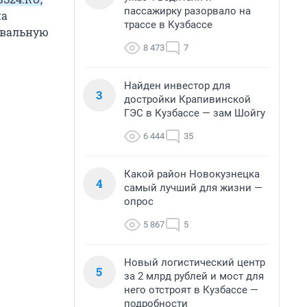
пассажирку разорвало на
на
трассе в Кузбассе
евальную
8 473
7
Найден инвестор для
3
достройки Крапивинской
ГЭС в Кузбассе — зам Шойгу
6 444
35
Какой район Новокузнецка
4
самый лучший для жизни —
опрос
5 867
5
Новый логистический центр
5
за 2 млрд рублей и мост для
него отстроят в Кузбассе —
подробности