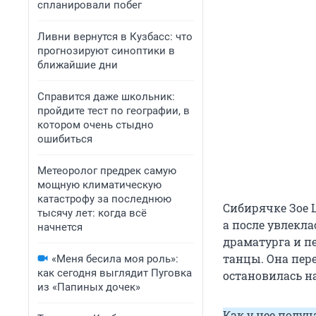
спланировали побег
Ливни вернутся в Кузбасс: что
прогнозируют синоптики в
ближайшие дни
Справится даже школьник:
пройдите тест по географии, в
котором очень стыдно
ошибиться
Метеоролог предрек самую
мощную климатическую
катастрофу за последнюю
Сибирячке Зое 
тысячу лет: когда всё
а после увлекл
начнется
драматурга и п
танцы. Она пере
«Меня бесила моя роль»:
как сегодня выглядит Пуговка
остановилась на
из «Папиных дочек»
Как у нее получ