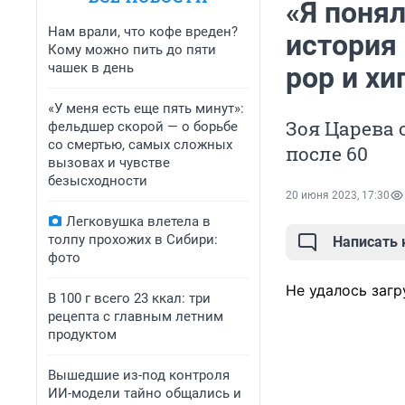
«Я понял
Нам врали, что кофе вреден?
история 
Кому можно пить до пяти
чашек в день
pop и хи
«У меня есть еще пять минут»:
Зоя Царева
фельдшер скорой — о борьбе
со смертью, самых сложных
после 60
вызовах и чувстве
безысходности
20 июня 2023, 17:30
Легковушка влетела в
толпу прохожих в Сибири:
Написать
фото
Не удалось загр
В 100 г всего 23 ккал: три
рецепта с главным летним
продуктом
Вышедшие из-под контроля
ИИ-модели тайно общались и