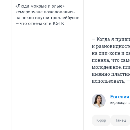
«Люди мокрые и злые»:
кемеровчане пожаловались
на пекло внутри троллейбусов
— что отвечают в КЭТК
— Когда я пришл
и разновидносте
на хип-хопе и х
поняла, что сам
молодежное, пла
именно пластика
использовать, —
Евгения
видеожурн
K-pop
Танец