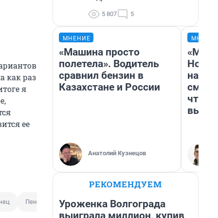
5 807
5
МНЕНИЕ
МНЕНИ
«Машина просто
«Мы в
полетела». Водитель
Нолан
вариантов
сравнил бензин в
настр
а как раз
Казахстане и России
смотр
итоге я
чтобы
е,
выгля
тся
вится ее
Анатолий Кузнецов
РЕКОМЕНДУЕМ
Уроженка Волгограда
нец
Пенсионерка
Шоу Новые танцы
выиграла миллион, купив