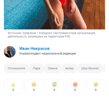
Источник: 
katekabak / Instagram (экстремистская организация, 
деятельность запрещена на территории РФ)
Иван Некрасов
Корреспондент национальной редакции
Отношения
Пара
Семья
Актер
Шоу-бизнес
В
0
0
0
0
0