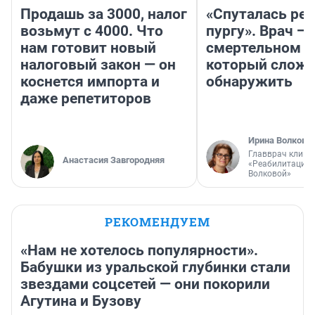
Продашь за 3000, налог
«Спуталась реч
возьмут с 4000. Что
пургу». Врач — 
нам готовит новый
смертельном д
налоговый закон — он
который слож
коснется импорта и
обнаружить
даже репетиторов
Ирина Волкова
Главврач клини
Анастасия Завгородняя
«Реабилитация 
Волковой»
РЕКОМЕНДУЕМ
«Нам не хотелось популярности».
Бабушки из уральской глубинки стали
звездами соцсетей — они покорили
Агутина и Бузову