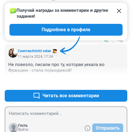
Получай награды за комментарии и другие 
Гость
11 марта 2024, 20:23
задания!
Самая добрая и ранимая девочка на проекте, это 
Подробнее в профиле
Алёна.
+0
–0
Скептик#nicht vatan
11 марта 2024, 17:34
Не повезло, писали про ту, которая уехала во 
Францию - стала порнодивой!
+0
–0
Читать все комментарии
Гость
Отправить
Войти