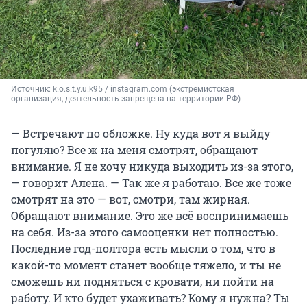
Источник: 
k.o.s.t.y.u.k95 / instagram.com (экстремистская 
организация, деятельность запрещена на территории РФ)
— Встречают по обложке. Ну куда вот я выйду
погуляю? Все ж на меня смотрят, обращают
внимание. Я не хочу никуда выходить из-за этого,
— говорит Алена. — Так же я работаю. Все же тоже
смотрят на это — вот, смотри, там жирная.
Обращают внимание. Это же всё воспринимаешь
на себя. Из-за этого самооценки нет полностью.
Последние год-полтора есть мысли о том, что в
какой-то момент станет вообще тяжело, и ты не
сможешь ни подняться с кровати, ни пойти на
работу. И кто будет ухаживать? Кому я нужна? Ты