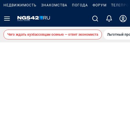
НЕДВИЖИМОСТЬ
ЗНАКОМСТВА
ПОГОДА
ФОРУМ
ТЕЛЕПРО
Чего ждать кузбассовцам осенью — ответ экономиста
Льготный про