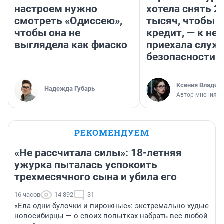
настроем нужно
хотела снять 2
смотреть «Одиссею»,
тысяч, чтобы п
чтобы она не
кредит, — к не
выглядела как фиаско
приехала служ
безопасности
Ксения Владим
Надежда Губарь
Автор мнения
РЕКОМЕНДУЕМ
«Не рассчитала силы»: 18-летняя
ужурка пыталась успокоить
трехмесячного сына и убила его
16 часов
14 892
31
«Ела одни булочки и пирожные»: экстремально худые
новосибирцы — о своих попытках набрать вес любой