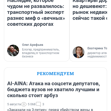
Наследие, которое
Квартиры дор
чудом не развалилось:
но дешевеют: 
транспортный эксперт
рынок недвиж
разнес миф о «вечных»
сейчас такой 
советских дорогах
Олег Арефьев
Екатерина Торо
Блогер, предприниматель,
владелец в транспортном
директор агентс
бизнесе
недвижимости
РЕКОМЕНДУЕМ
AI-AINA: Атака на соцсети депутатов,
бюджета вузов не хватило лучшим и
сколько стоит арбуз
5 августа
5 068
3
«Заказали на 3-летие»: перед убийством жены в