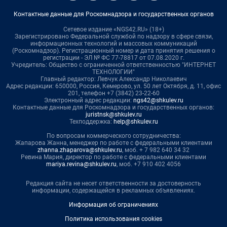
Контактные данные для Роскомнадзора и государственных органов
Сетевое издание «NGS42.RU» (18+)
Зарегистрировано Федеральной службой по надзору в сфере связи,
информационных технологий и массовых коммуникаций
(Роскомнадзор). Регистрационный номер и дата принятия решения о
регистрации - ЭЛ № ФС 77-78817 от 07.08.2020 г.
Учредитель: Общество с ограниченной ответственностью "ИНТЕРНЕТ
ТЕХНОЛОГИИ"
Главный редактор: Левчук Александр Николаевич
Адрес редакции: 650000, Россия, Кемерово, ул. 50 лет Октября, д. 11, офис
201, телефон +7 (3842) 23-22-60
Электронный адрес редакции:
ngs42@shkulev.ru
Контактные данные для Роскомнадзора и государственных органов:
juristnsk@shkulev.ru
Техподдержка:
help@shkulev.ru
По вопросам коммерческого сотрудничества:
Жапарова Жанна, менеджер по работе с федеральными клиентами
zhanna.zhaparova@shkulev.ru
, моб. + 7 982 640 34 32
Ревина Мария, директор по работе с федеральными клиентами
mariya.revina@shkulev.ru
, моб. +7 910 402 4056
Редакция сайта не несет ответственности за достоверность
информации, содержащейся в рекламных объявлениях.
Информация об ограничениях
Политика использования cookies