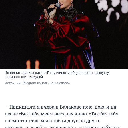
Исполнительница хитов «Попутчица» и «Одиночество» в шутку
называет себя бабулей
Источник: 
Telegram-канал «Ваша слава»
— Прикиньте, я вчера в Балаково пою, пою, и на
песне «Без тебя меня нет» начинаю: «Так без тебя
время тянется, мы с тобой друг на друга
похожи...», и всё, — смеется она. — Просто забываю