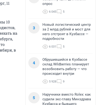
г, 11
опрос
6 045
5
ны 10
Новый логистический центр
3
рдистов,
за 2 млрд рублей и мост для
иехать на
него отстроят в Кузбассе —
нбурга,
подробности
что
6 031
5
ибири, в
Обрушившийся в Кузбассе
4
склад Wildberries планирует
возобновить работу — что
происходит внутри
5 928
9
Наручники вместо Rolex: как
5
судили экс-главу Минздрава
Кузбасса и бывшего