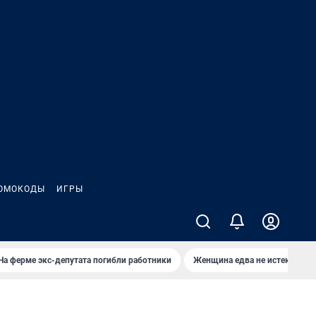
ОМОКОДЫ
ИГРЫ
На ферме экс-депутата погибли работники
Женщина едва не истекла кро