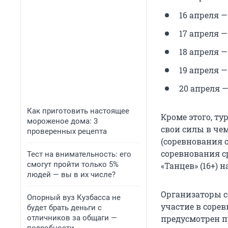
16 апреля —
17 апреля —
18 апреля 
19 апреля —
20 апреля —
Как приготовить настоящее
Кроме этого, ту
мороженое дома: 3
свои силы в че
проверенных рецепта
(соревнования 
соревнования ср
Тест на внимательность: его
смогут пройти только 5%
«Танцев» (16+) 
людей — вы в их числе?
Организаторы с
Опорный вуз Кузбасса не
участие в сорев
будет брать деньги с
отличников за общаги —
предусмотрен пр