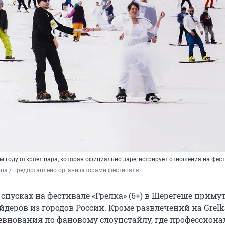
м году откроет пара, которая официально зарегистрирует отношения на фес
ва / предоставлено организаторами фестиваля
спусках на фестивале «Грелка» (6+) в Шерегеше приму
йдеров из городов России. Кроме развлечений на Grelka
ревнования по фановому слоупстайлу, где профессион