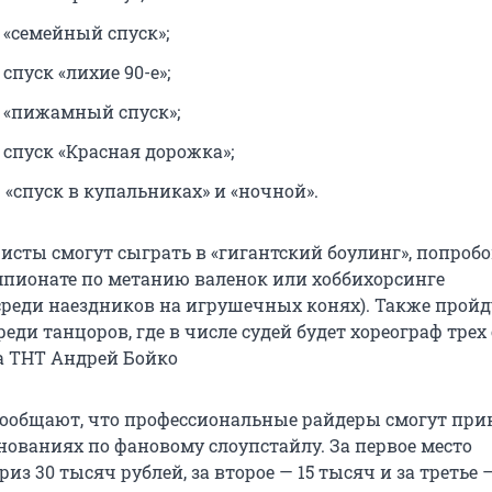
 «семейный спуск»;
 спуск «лихие 90-е»;
— «пижамный спуск»;
 спуск «Красная дорожка»;
 «спуск в купальниках» и «ночной».
ристы смогут сыграть в «гигантский боулинг», попроб
мпионате по метанию валенок или хоббихорсинге
среди наездников на игрушечных конях). Также пройд
еди танцоров, где в числе судей будет хореограф трех
на ТНТ Андрей Бойко
ообщают, что профессиональные райдеры смогут при
нованиях по фановому слоупстайлу. За первое место
из 30 тысяч рублей, за второе — 15 тысяч и за третье —