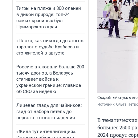
Тигры на пляже и 300 оленей
в дикой природе: топ-24
самых красивых бухт
Приморского края
«Плохо, как никогда до этого»:
таролог о судьбе Кузбасса и
его жителей в августе
Россию атаковали больше 200
тысяч дронов, а Беларусь
стягивает войска к
украинской границе: главное
об СВО за неделю
Свадебный спуск в это
Источник: 
Ольга Петро
Лицевая гладь для чайников:
гайд от набора петель до
первого готового изделия
В тематических 
большее 2500 ра
«Жила тут интеллигенция».
2024 продут со
История сибирского дома-