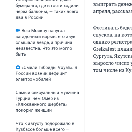
выиграть денеж
бумеранга, где в гости ходили
апреля, расска
через балконы, — таких всего
два в России
Фестиваль будет
Всю Москву напугал
спусков, на ко
загадочный взрыв: его звук
однако регистр
слышали везде, а причина
неизвестна. Что это могло
Grelkafest план
быть
Сургута, Якутск
выросло число 
«Смели гибриды Voyah». В
том числе из Ку
России возник дефицит
электромобилей
Самый сексуальный мужчина
Турции: чем Омер из
«Клюквенного щербета»
покорил женщин
Что к августу подорожало в
Кузбассе больше всего —