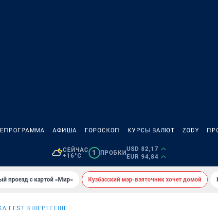
ЛЕПРОГРАММА
АФИША
ГОРОСКОП
КУРСЫ ВАЛЮТ
ZODY
ПР
USD 82,17
СЕЙЧАС
1
ПРОБКИ
+16°C
EUR 94,84
ый проезд с картой «Мир»
Кузбасский мэр-взяточник хочет домой
KA FEST В ШЕРЕГЕШЕ