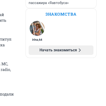
пассажира «Яавтобуса»
ЗНАКОМСТВА
ай
ить
 титул
irina
,
64
нка
Начать знакомиться
 МС,
radio,
 подали