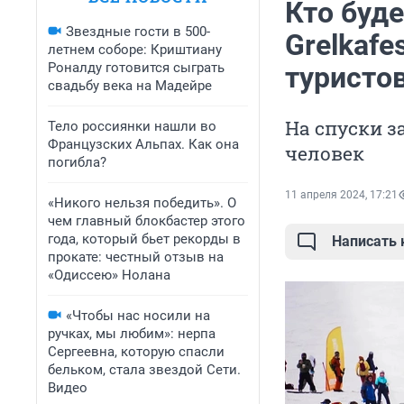
Кто буде
Звездные гости в 500-
Grelkafe
летнем соборе: Криштиану
Роналду готовится сыграть
туристо
свадьбу века на Мадейре
На спуски з
Тело россиянки нашли во
Французских Альпах. Как она
человек
погибла?
11 апреля 2024, 17:21
«Никого нельзя победить». О
чем главный блокбастер этого
года, который бьет рекорды в
Написать
прокате: честный отзыв на
«Одиссею» Нолана
«Чтобы нас носили на
ручках, мы любим»: нерпа
Сергеевна, которую спасли
бельком, стала звездой Сети.
Видео