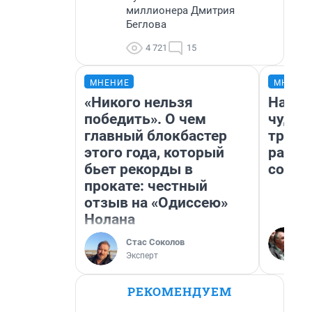
миллионера Дмитрия
Беглова
4 721
15
МНЕНИЕ
МНЕНИ
«Никого нельзя
Насле
победить». О чем
чудом
главный блокбастер
транс
этого года, который
разне
бьет рекорды в
совет
прокате: честный
отзыв на «Одиссею»
Нолана
Стас Соколов
Эксперт
РЕКОМЕНДУЕМ