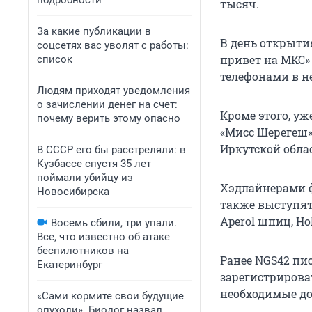
подробности
тысяч.
За какие публикации в
В день открытия
соцсетях вас уволят с работы:
привет на МКС»
список
телефонами в не
Людям приходят уведомления
о зачислении денег на счет:
Кроме этого, у
почему верить этому опасно
«Мисс Шерегеш»
Иркутской обла
В СССР его бы расстреляли: в
Кузбассе спустя 35 лет
поймали убийцу из
Хэдлайнерами фе
Новосибирска
также выступят г
Aperol шпиц, Hol
Восемь сбили, три упали.
Все, что известно об атаке
беспилотников на
Ранее NGS42 пи
Екатеринбург
зарегистрирова
необходимые д
«Сами кормите свои будущие
опухоли». Биолог назвал