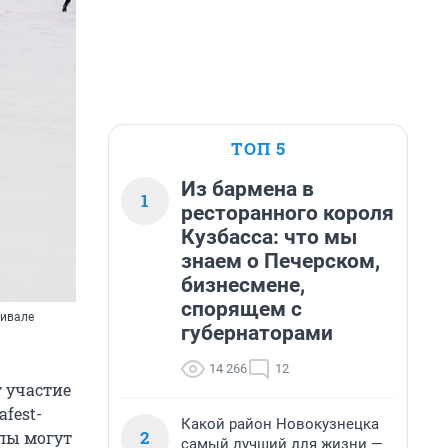
ТОП 5
Из бармена в
1
ресторанного короля
Кузбасса: что мы
знаем о Печерском,
бизнесмене,
спорящем с
тивале
губернаторами
14 266
12
т участие
fest-
Какой район Новокузнецка
2
алы могут
самый лучший для жизни —