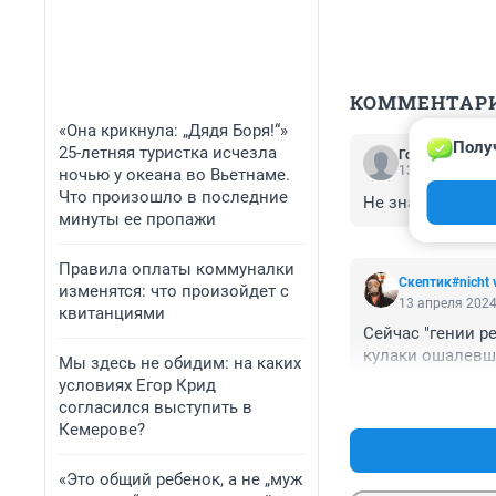
КОММЕНТАР
«Она крикнула: „Дядя Боря!“»
Полу
25-летняя туристка исчезла
Гость
13 апреля 2024
ночью у океана во Вьетнаме.
Что произошло в последние
Не знал, что он
минуты ее пропажи
Правила оплаты коммуналки
Скептик#nicht 
изменятся: что произойдет с
13 апреля 2024
квитанциями
Сейчас "гении р
кулаки ошалевши
Мы здесь не обидим: на каких
условиях Егор Крид
согласился выступить в
Кемерове?
«Это общий ребенок, а не „муж