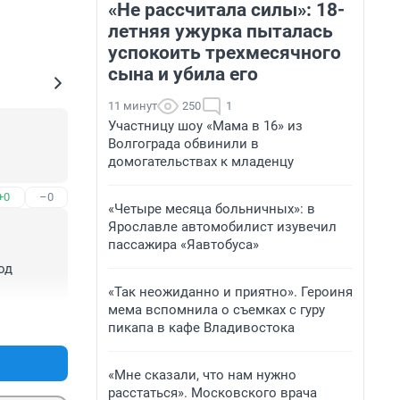
«Не рассчитала силы»: 18-
летняя ужурка пыталась
успокоить трехмесячного
сына и убила его
11 минут
250
1
Участницу шоу «Мама в 16» из
Волгограда обвинили в
домогательствах к младенцу
+0
–0
«Четыре месяца больничных»: в
Ярославле автомобилист изувечил
пассажира «Яавтобуса»
д 
«Так неожиданно и приятно». Героиня
мема вспомнила о съемках с гуру
+0
–0
пикапа в кафе Владивостока
«Мне сказали, что нам нужно
расстаться». Московского врача