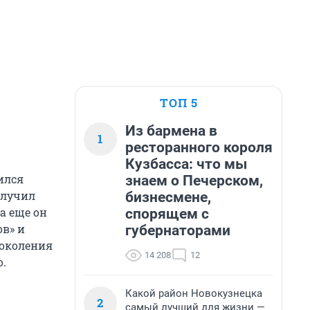
ТОП 5
Из бармена в
1
ресторанного короля
Кузбасса: что мы
ился
знаем о Печерском,
олучил
бизнесмене,
а еще он
спорящем с
ов» и
губернаторами
поколения
14 208
12
о.
Какой район Новокузнецка
2
самый лучший для жизни —