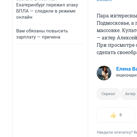
Екатеринбург пережил атаку
БПЛА — следили в режиме
Пара интересны
онлайн
Подмосковье, а
массовке. Куль
Вам обязаны повысить
зарплату — причина
— актер Алексей
При просмотре о
сделать своеобр
Елена В
видеоредак
Сериал
Актер
0
Увидели опечатку? В