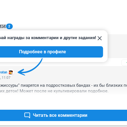
ИИ
2
чай награды за комментарии и другие задания!
, 12:04
Подробнее в профиле
 был "культовый"
vatan
, 11:07
ежиссуры" пиарятся на подростковых бандах - их бы близких по
х деток! Может после не культивировали подобное.
Читать все комментарии