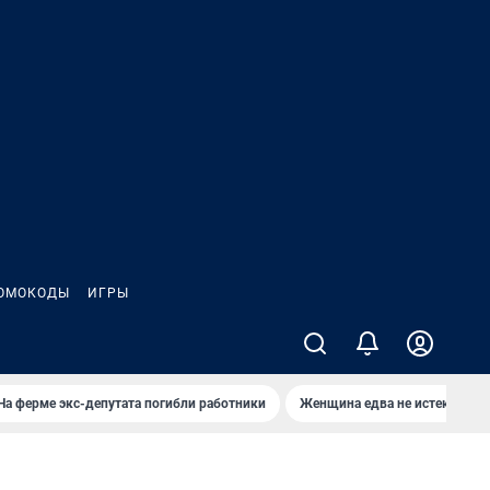
ОМОКОДЫ
ИГРЫ
На ферме экс-депутата погибли работники
Женщина едва не истекла кро