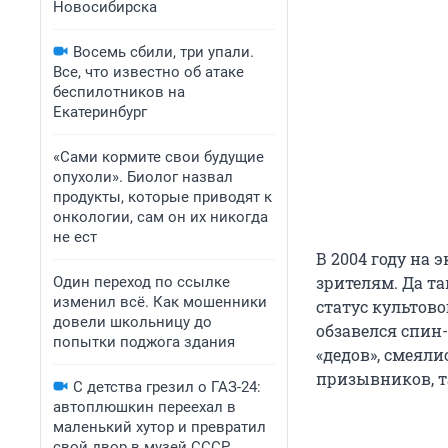
Новосибирска
Восемь сбили, три упали.
Все, что известно об атаке
беспилотников на
Екатеринбург
«Сами кормите свои будущие
опухоли». Биолог назвал
продукты, которые приводят к
онкологии, сам он их никогда
не ест
В 2004 году на
зрителям. Да та
Один переход по ссылке
изменил всё. Как мошенники
статус культово
довели школьницу до
обзавелся спин
попытки поджога здания
«дедов», смеял
призывников, т
С детства грезил о ГАЗ-24:
автоплюшкин переехал в
маленький хутор и превратил
свой двор в музей СССР