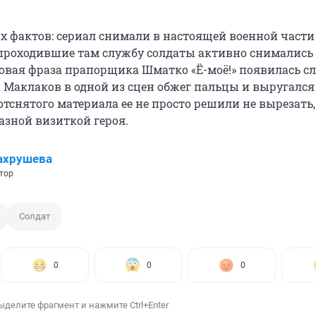
х фактов: сериал снимали в настоящей военной части
 проходившие там службу солдаты активно снимались
товая фраза прапорщика Шматко «Ё-моё!» появилась с
 Маклаков в одной из сцен обжег пальцы и выругался 
тснятого материала ее не просто решили не вырезать,
азной визиткой героя.
ахрушева
тор
Солдат
0
0
0
ыделите фрагмент и нажмите Ctrl+Enter