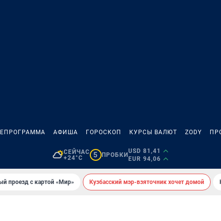
ЛЕПРОГРАММА
АФИША
ГОРОСКОП
КУРСЫ ВАЛЮТ
ZODY
ПР
USD 81,41
СЕЙЧАС
5
ПРОБКИ
+24°C
EUR 94,06
ый проезд с картой «Мир»
Кузбасский мэр-взяточник хочет домой