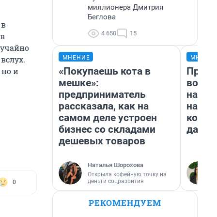
миллионера Дмитрия
Беглова
 в
4 650
15
 в
лучайно
МНЕНИЕ
МНЕНИ
вслух.
«Покупаешь кота в
Прода
 но и
мешке»:
возьм
предприниматель
нам г
рассказала, как на
налог
самом деле устроен
косне
бизнес со складами
даже 
дешевых товаров
Наталья Шорохова
Открыла кофейную точку на
деньги соцразвития
0
РЕКОМЕНДУЕМ