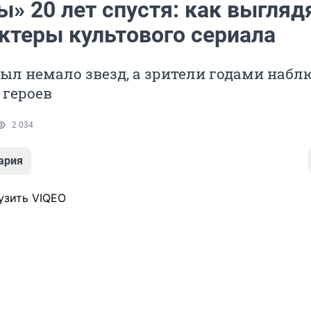
» 20 лет спустя: как выгляд
актеры культового сериала
ыл немало звезд, а зрители годами наб
 героев
2 034
ария
узить VIQEO