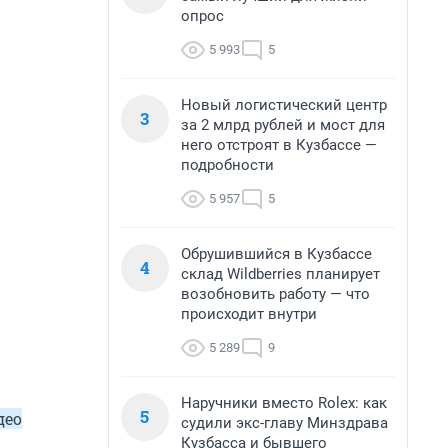
опрос
5 993
5
Новый логистический центр
3
за 2 млрд рублей и мост для
него отстроят в Кузбассе —
подробности
5 957
5
Обрушившийся в Кузбассе
4
склад Wildberries планирует
возобновить работу — что
происходит внутри
5 289
9
Наручники вместо Rolex: как
5
део
судили экс-главу Минздрава
Кузбасса и бывшего