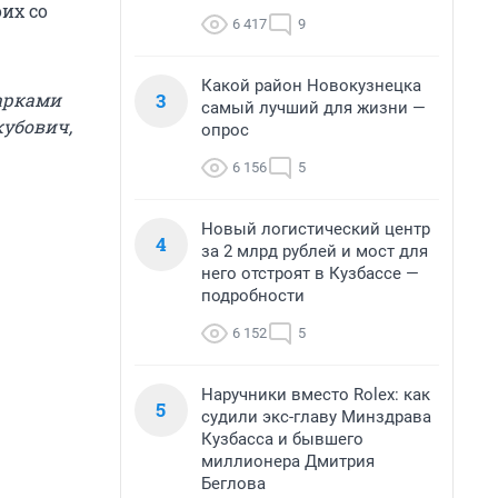
их со
6 417
9
Какой район Новокузнецка
3
дарками
самый лучший для жизни —
кубович,
опрос
6 156
5
Новый логистический центр
4
за 2 млрд рублей и мост для
него отстроят в Кузбассе —
подробности
6 152
5
Наручники вместо Rolex: как
5
судили экс-главу Минздрава
Кузбасса и бывшего
миллионера Дмитрия
Беглова