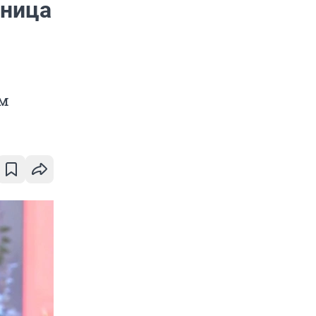
тница
ом