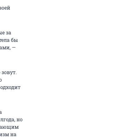
воей
ые за
тела бы
ами, —
 зовут.
о
подходит
а
лгода, но
ешающим
тизм на