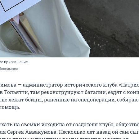
ое приглашение
Максимова
имова — администратор исторического клуба «Патрио
в Тольятти, там реконструируют баталии, ездят с кон
 где лежат бойцы, раненные на спецоперации, собираю
помощь.
хать на съемки исходила от создателя клуба, обществ
я Сергея Аввакумова. Несколько лет назад он сам сыг