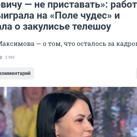
вичу — не приставать»: рабо
играла на «Поле чудес» и
ла о закулисье телешоу
аксимова — о том, что осталось за кадр
2 593
 комментарий