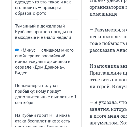
«Поле чудес», 
одежде: что это такое и как
организаторов 
его носить — примеры
помощнице.
образов с фото
Туманный и дождливый
— Разумеется, я
Кузбасс: прогноз погоды на
несколько лет п
выходные и начало недели
тоже побывать в
рассказала Ана
«Минус — слишком много
спойлеров»: российский
ниндзя-скульптор снялся в
И заполнила анк
сериале «Дом Дракона».
Приглашение пр
Видео
ответить на во
Пенсионеры получат
ли герой. В слу
прибавку: кому придут
дополнительные выплаты с 1
— Я указала, чт
сентября
занятия, котор
в итоге меня о
На Кубани горит НПЗ из-за
атаки беспилотников: есть
аргументом. Хот
пострадавшие. Главное о