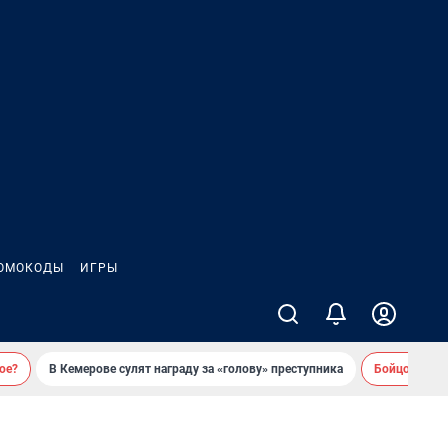
ОМОКОДЫ
ИГРЫ
ое?
В Кемерове сулят награду за «голову» преступника
Бойцовский 