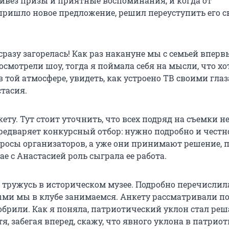
привез призы и приятные воспоминания, и когда от
пришло новое предложение, решил переуступить его с
 сразу загорелась! Как раз накануне мы с семьей вперв
осмотрели шоу, тогда я поймала себя на мысли, что хо
 той атмосфере, увидеть, как устроено ТВ своими глаз
стасия.
ету. Тут стоит уточнить, что всех подряд на съемки не
едваряет конкурсный отбор: нужно подробно и честн
просы организаторов, а уже они принимают решение, 
чае с Анастасией роль сыграла ее работа.
о тружусь в историческом музее. Подробно перечислил
ыми мы в клубе занимаемся. Анкету рассматривали по
добрили. Как я поняла, патриотический уклон стал р
я, забегая вперед, скажу, что явного уклона в патрио