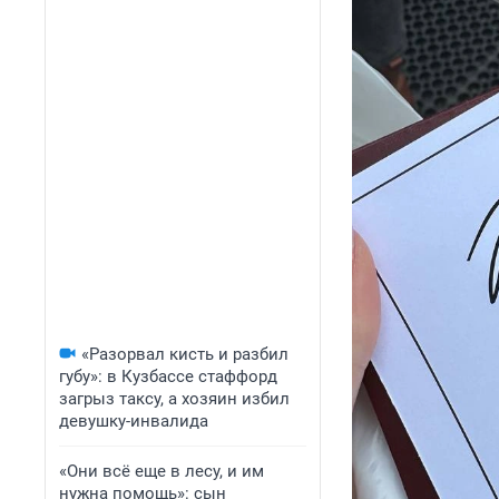
«Разорвал кисть и разбил
губу»: в Кузбассе стаффорд
загрыз таксу, а хозяин избил
девушку-инвалида
«Они всё еще в лесу, и им
нужна помощь»: сын