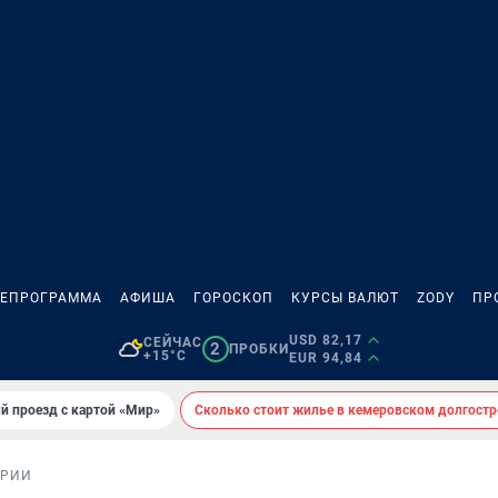
ЛЕПРОГРАММА
АФИША
ГОРОСКОП
КУРСЫ ВАЛЮТ
ZODY
ПР
USD 82,17
СЕЙЧАС
2
ПРОБКИ
+15°C
EUR 94,84
й проезд с картой «Мир»
Сколько стоит жилье в кемеровском долгостр
ОРИИ