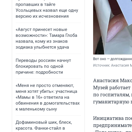
пропавших в тайге
Усольцевых назвал еще одну
версию их исчезновения
«Август принесет новые
возможности»: Тамара Глоба
назвала, кому из знаков
зодиака улыбнется удача
Вот оно — долгожданн
Переводы россиян начнут
Источник: 
Анастасия 
блокировать по одной
причине: подробности
Анастасия Макс
«Меня не просто отменяют,
Музей работает 
меня хотят убить»: участница
по госпиталям,
«Мамы в 16» ответила на
гуманитарную 
обвинения в домогательствах
к маленькому сыну
Инициатива пое
Дофаминовый шик, блеск,
предпринимател
красота. Фанки-стайл в