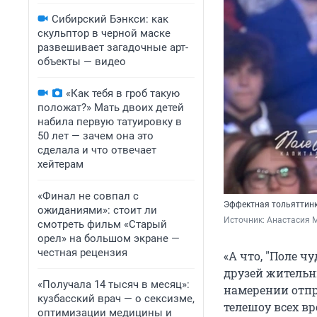
Сибирский Бэнкси: как
скульптор в черной маске
развешивает загадочные арт-
объекты — видео
«Как тебя в гроб такую
положат?» Мать двоих детей
набила первую татуировку в
50 лет — зачем она это
сделала и что отвечает
хейтерам
«Финал не совпал с
Эффектная тольяттинк
ожиданиями»: стоит ли
Источник: 
Анастасия 
смотреть фильм «Старый
орел» на большом экране —
честная рецензия
«А что, "Поле ч
друзей жительн
«Получала 14 тысяч в месяц»:
намерении отпр
кузбасский врач — о сексизме,
телешоу всех вр
оптимизации медицины и