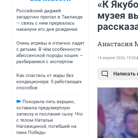
«К Якубо
Российский диджей
музея вы
загадочно пропал в Таиланде
— связь с ним прервалась
рассказа
накануне его дня рождения
Анастасия М
Очень игривы и отлично ладят
с детьми. В чём особенности
абиссинской породы кошек —
14 апреля 2024, 15:00
разбираемся с экспертом
Написать
Как спастись от жары без
кондиционера: 5 работающих
способов
Покорила пять вершин,
оставила предсмертную
записку и послание сыну. Что
с телом Натальи
Наговициной, погибшей на
пике Победы