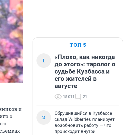
ТОП 5
«Плохо, как никогда
1
до этого»: таролог о
судьбе Кузбасса и
его жителей в
августе
15 011
21
енников и
Обрушившийся в Кузбассе
ила о
2
склад Wildberries планирует
ого
возобновить работу — что
 съемках
происходит внутри