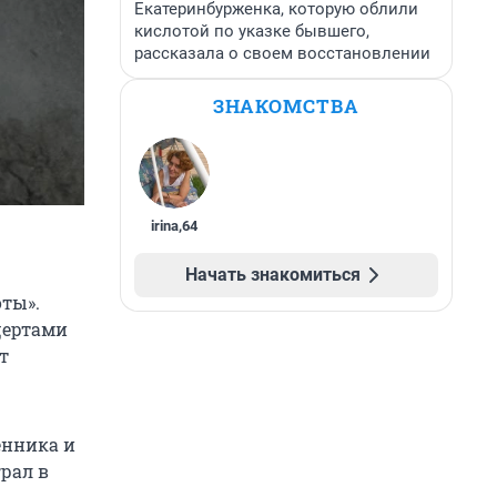
Екатеринбурженка, которую облили
кислотой по указке бывшего,
рассказала о своем восстановлении
ЗНАКОМСТВА
irina
,
64
Начать знакомиться
ты».
цертами
т
енника и
рал в