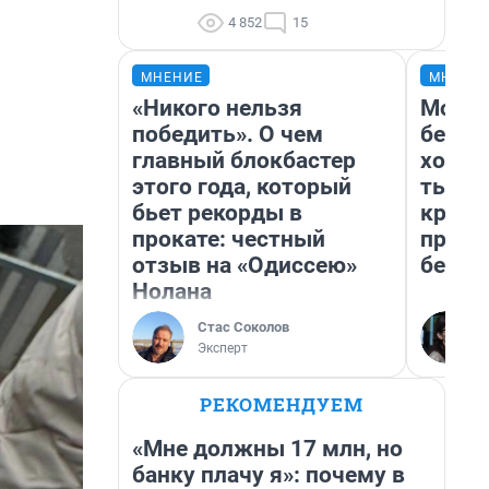
4 852
15
МНЕНИЕ
МНЕНИ
«Никого нельзя
Мой б
победить». О чем
береж
главный блокбастер
хотел
этого года, который
тысяч
бьет рекорды в
креди
прокате: честный
приех
отзыв на «Одиссею»
безоп
Нолана
Стас Соколов
Эксперт
РЕКОМЕНДУЕМ
«Мне должны 17 млн, но
банку плачу я»: почему в