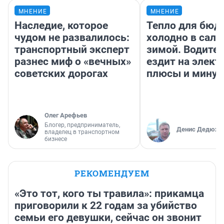
МНЕНИЕ
МНЕНИЕ
Наследие, которое
Тепло для бюд
чудом не развалилось:
холодно в сало
транспортный эксперт
зимой. Водител
разнес миф о «вечных»
ездит на элект
советских дорогах
плюсы и мину
Олег Арефьев
Блогер, предприниматель,
Денис Дедюхи
владелец в транспортном
бизнесе
РЕКОМЕНДУЕМ
«Это тот, кого ты травила»: прикамца
приговорили к 22 годам за убийство
семьи его девушки, сейчас он звонит