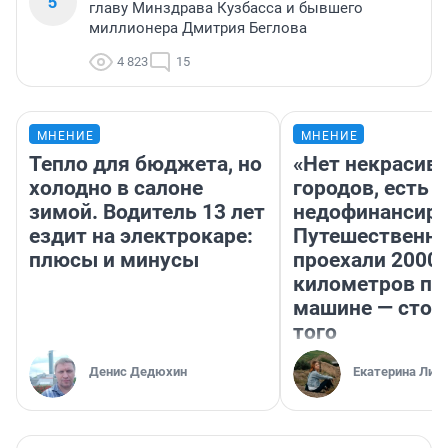
5
главу Минздрава Кузбасса и бывшего
миллионера Дмитрия Беглова
4 823
15
МНЕНИЕ
МНЕНИЕ
Тепло для бюджета, но
«Нет некрасив
холодно в салоне
городов, есть
зимой. Водитель 13 лет
недофинансиро
ездит на электрокаре:
Путешественн
плюсы и минусы
проехали 2000
километров по 
машине — стои
того
Денис Дедюхин
Екатерина Лит