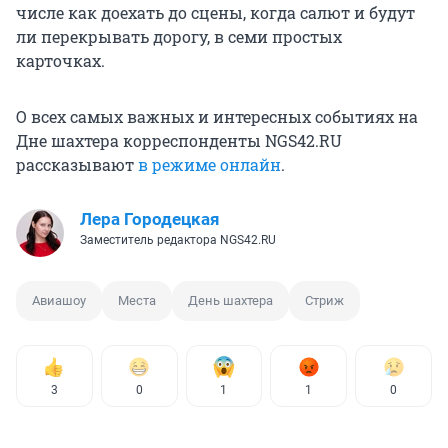
числе как доехать до сцены, когда салют и будут
ли перекрывать дорогу, в семи простых
карточках.
О всех самых важных и интересных событиях на
Дне шахтера корреспонденты NGS42.RU
рассказывают
в режиме онлайн
.
Лера Городецкая
Заместитель редактора NGS42.RU
Авиашоу
Места
День шахтера
Стриж
3
0
1
1
0